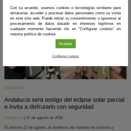
#CienciaDirecta
Con su acuerdo, usamos cookies o tecnologías similares para
almacenar, acceder y procesar datos personales como su visita
en este sitio web. Puede retirar su consentimiento u oponerse al
procesamiento de datos basado en intereses legítimos en
cualquier momento haciendo clic en "Configurar cookies" en
nuestra política de cookies.
Aceptar
Configurar cookies
Divulgación
Andalucía será testigo del eclipse solar parcial
e invita a disfrutarlo con seguridad
Andalucía
|
07 de agosto de 2026
El próximo 12 de agosto, al atardecer, las miradas de curiosos y