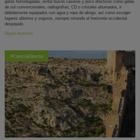
gafas homologadas, evitar trucos caseros y poco efectivos como gafas
de sol convencionales, radiografías, CD o cristales ahumados, ir
debidamente equipados con agua y ropa de abrigo, así como escoger
lugares abiertos y seguros, siempre mirando al horizonte occidental
despejado.
Sigue leyendo
#CienciaDirecta