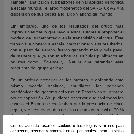
También analizaron sus patrones de variabilidad genómica
a escala mundial, el árbol filogenético del SARS- CoV-2 y la
dispersión de sus cepas a lo largo y ancho del mundo.
Sin embargo, uno de los resultados del grupo más
imprevisibles fue lo que llevó a estos autores a proponer el
modelo de supercontagio en la transmisión del virus. Este
trabajo fue pionero a escala internacional y sus resultados,
con el paso del tiempo, fueron ganando más y más peso,
de manera que ya son muchos los artículos publicados en
revistas como Science y Nature que refrendan esta
propuesta del grupo gallego.
En un artículo posterior de los autores, y aplicando este
mismo modelo analítico, estudiaron los patrones
pandémicos del genoma del virus en España en su primera
ola de expansión. Ahí pudieron observar que casi todos los
casos del Estado se explicaban por la presencia de cinco
cepas, y en concreto, dos de ellas alcanzaban casi el 70 %
de todas las infecciones de la base de datos (B3a y A2a5).
Con su acuerdo, usamos cookies o tecnologías similares para
En aquel momento, las mutaciones que dieron lugar a B3a
almacenar, acceder y procesar datos personales como su visita
y A2a5 eran absolutamente dominantes en todo el