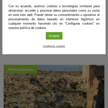
aficionados a la astronomía apuntarán al cielo. El primero de los tres
eclipses que se sucederán en 2026, 2027 y 2028 se iniciará a las
Con su acuerdo, usamos cookies o tecnologías similares para
19:39, y llegará a su fase máxima hacia las 20:30, para finalizar entre
almacenar, acceder y procesar datos personales como su visita
las 21:15 y 21:25, dependiendo de la zona dónde se observe. En
en este sitio web. Puede retirar su consentimiento u oponerse al
Andalucía se observará de forma parcial, y aunque el Sol no esté
procesamiento de datos basado en intereses legítimos en
totalmente oculto, los expertos recomiendan protección ocular con
cualquier momento haciendo clic en "Configurar cookies" en
gafas homologadas, evitar trucos caseros y poco efectivos como gafas
nuestra política de cookies.
de sol convencionales, radiografías, CD o cristales ahumados, ir
Aceptar
debidamente equipados con agua y ropa de abrigo, así como escoger
lugares abiertos y seguros, siempre mirando al horizonte occidental
despejado.
Configurar cookies
Sigue leyendo
#CienciaDirecta