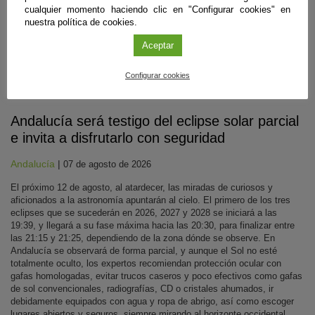
cualquier momento haciendo clic en "Configurar cookies" en
nuestra política de cookies.
Aceptar
Configurar cookies
Divulgación
Andalucía será testigo del eclipse solar parcial
e invita a disfrutarlo con seguridad
Andalucía
|
07 de agosto de 2026
El próximo 12 de agosto, al atardecer, las miradas de curiosos y
aficionados a la astronomía apuntarán al cielo. El primero de los tres
eclipses que se sucederán en 2026, 2027 y 2028 se iniciará a las
19:39, y llegará a su fase máxima hacia las 20:30, para finalizar entre
las 21:15 y 21:25, dependiendo de la zona dónde se observe. En
Andalucía se observará de forma parcial, y aunque el Sol no esté
totalmente oculto, los expertos recomiendan protección ocular con
gafas homologadas, evitar trucos caseros y poco efectivos como gafas
de sol convencionales, radiografías, CD o cristales ahumados, ir
debidamente equipados con agua y ropa de abrigo, así como escoger
lugares abiertos y seguros, siempre mirando al horizonte occidental