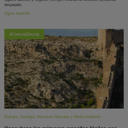
despejado.
Sigue leyendo
#CienciaDirecta
Biología
,
Geología
,
Recursos Naturales y Medio Ambiente