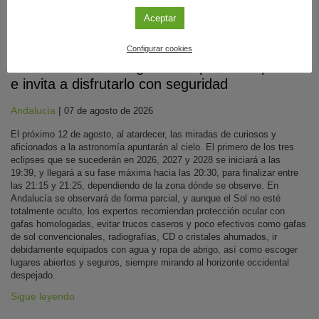
Aceptar
Divulgación
Configurar cookies
Andalucía será testigo del eclipse solar parcial
e invita a disfrutarlo con seguridad
Andalucía
|
07 de agosto de 2026
El próximo 12 de agosto, al atardecer, las miradas de curiosos y
aficionados a la astronomía apuntarán al cielo. El primero de los tres
eclipses que se sucederán en 2026, 2027 y 2028 se iniciará a las
19:39, y llegará a su fase máxima hacia las 20:30, para finalizar entre
las 21:15 y 21:25, dependiendo de la zona dónde se observe. En
Andalucía se observará de forma parcial, y aunque el Sol no esté
totalmente oculto, los expertos recomiendan protección ocular con
gafas homologadas, evitar trucos caseros y poco efectivos como gafas
de sol convencionales, radiografías, CD o cristales ahumados, ir
debidamente equipados con agua y ropa de abrigo, así como escoger
lugares abiertos y seguros, siempre mirando al horizonte occidental
despejado.
Sigue leyendo