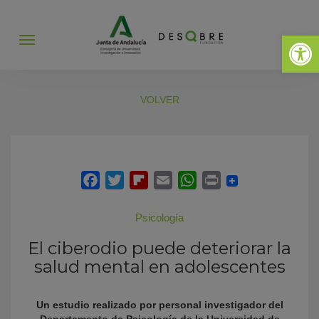
Abrir 
Abrir
menú
VOLVER
Psicología
El ciberodio puede deteriorar la
salud mental en adolescentes
Un estudio realizado por personal investigador del