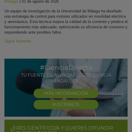
Málaga
|
01 de agosto de 2026
Un equipo de investigación de la Universidad de Málaga ha diseñado
una estrategia de control para motores utilizados en movilidad eléctrica
y aeronáutica. Esta técnica mejora la calidad de la corriente y predice el
funcionamiento más adecuado, optimizando su eficiencia de consumo y
respondiendo ante posibles fallos.
Sigue leyendo
#CienciaDirecta
TU FUENTE DE NOTICIAS SOBRE CIENCIA
ANDALUZA
MÁS INFORMACIÓN
SUSCRÍBETE
¿ERES CIENTÍFICO/A Y QUIERES DIFUNDIR