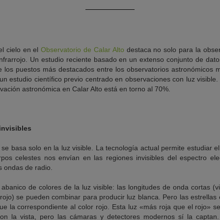
el cielo en el
Observatorio de Calar Alto
destaca no solo para la obse
l infrarrojo. Un estudio reciente basado en un extenso conjunto de da
e los puestos más destacados entre los observatorios astronómicos má
n estudio científico previo centrado en observaciones con luz visible.
ervación astronómica en Calar Alto está en torno al 70%.
invisibles
 basa solo en la luz visible. La tecnología actual permite estudiar e
pos celestes nos envían en las regiones invisibles del espectro el
las ondas de radio.
 abanico de colores de la luz visible: las longitudes de onda cortas (v
, rojo) se pueden combinar para producir luz blanca. Pero las estrellas
e la correspondiente al color rojo. Esta luz «más roja que el rojo» s
con la vista, pero las cámaras y detectores modernos sí la captan.