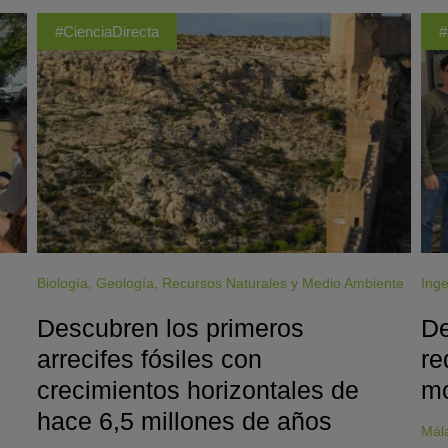
#CienciaDirecta
#
Biología
,
Geología
,
Recursos Naturales y Medio Ambiente
Inge
Descubren los primeros
De
arrecifes fósiles con
re
crecimientos horizontales de
mo
hace 6,5 millones de años
Mál