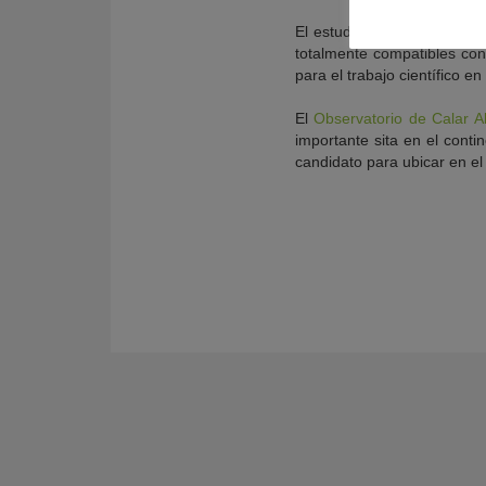
El estudio termina con una 
totalmente compatibles co
para el trabajo científico en
El
Observatorio de Calar Al
importante sita en el cont
candidato para ubicar en el 