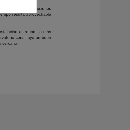
micas, y arroja conclusiones
tiempo resulta aprovechable
instalación astronómica más
rvatorio constituye un buen
jo cercano».