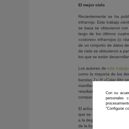
El mejor cielo
Recientemente se ha publi
infrarrojo. Este trabajo cie
se basa se obtuvieron con 
largo de los últimos cuatr
«colores» infrarrojos (o «
de un conjunto de datos de 
de cielo se obtuvieron a pa
los que se están desarrolla
Los autores de
este trabajo
como la mayoría de los de
bandas
J
y
H
«Calar Alto s
manifiestamente comparab
resultado se refiere a la c
Con su acuer
comparación con el brillo nat
personales 
procesamien
"Configurar co
El artículo hace referencia
que se suele denominar seei
a la degradación de la cali
de la buena calidad intríns