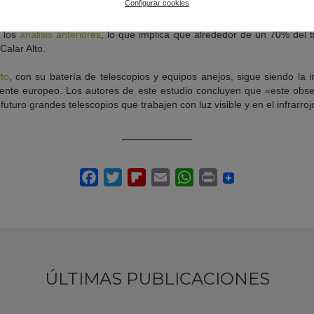
Configurar cookies
evaluación de la fracción del tiempo útil para observaciones astronó
n los
análisis anteriores
, lo que implica que alrededor de un 70% del 
 Calar Alto.
to
, con su batería de telescopios y equipos anejos, sigue siendo la 
inente europeo. Los autores de este estudio concluyen que «este obse
futuro grandes telescopios que trabajen con luz visible y en el infrarro
ÚLTIMAS PUBLICACIONES