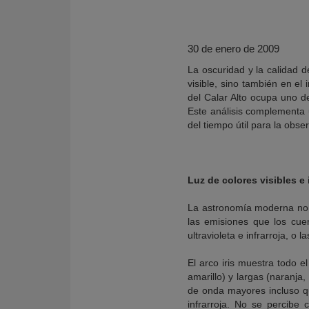
30 de enero de 2009
La oscuridad y la calidad d
visible, sino también en e
del Calar Alto ocupa uno d
Este análisis complementa u
del tiempo útil para la obs
Luz de colores visibles e 
KY
La astronomía moderna no se
las emisiones que los cuer
ultravioleta e infrarroja, o 
El arco iris muestra todo el
amarillo) y largas (naranja
de onda mayores incluso qu
infrarroja. No se percibe 