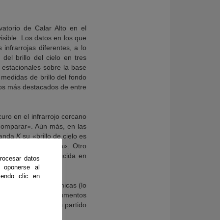
atorio de Calar Alto en el
visible. Los datos en los que
nfrarrojas diferentes, a lo
el brillo del cielo en tres
s estacionales sobre la base
 medidas de brillo del fondo
icos más destacados de entre
uro en el infrarrojo cercano
comparar». Aún más, en las
banda
K
su «brillo de cielo es
pción de Mauna Kea». Otro
a ser realmente reducida en
rocesar datos
 oponerse al
endo clic en
as imágenes astronómicas (lo
lescopios y los instrumentos
umentación saca buen partido