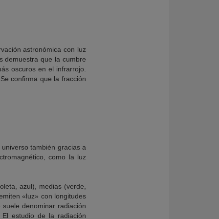
rvación astronómica con luz
tos demuestra que la cumbre
s oscuros en el infrarrojo.
 Se confirma que la fracción
l universo también gracias a
ectromagnético, como la luz
ioleta, azul), medias (verde,
 emiten «luz» con longitudes
e suele denominar radiación
 El estudio de la radiación