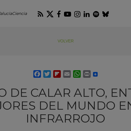
RSS
Twitter
Facebook
Youtube
Instagram
LinkedIn
Spotify
Blues
alucíaCiencia
VOLVER
LO DE CALAR ALTO, EN
JORES DEL MUNDO EN
INFRARROJO