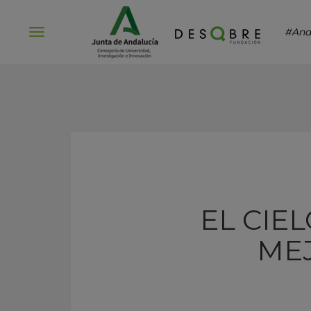
#And
Abrir
menú
EL CIE
ME