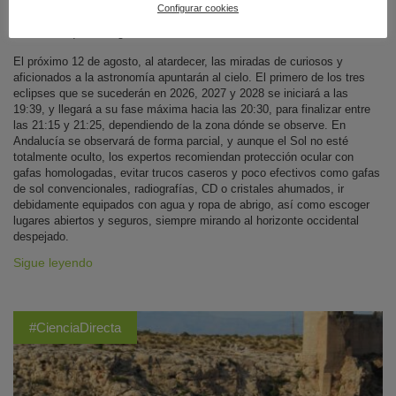
Configurar cookies
Andalucía
|
07 de agosto de 2026
El próximo 12 de agosto, al atardecer, las miradas de curiosos y
aficionados a la astronomía apuntarán al cielo. El primero de los tres
eclipses que se sucederán en 2026, 2027 y 2028 se iniciará a las
19:39, y llegará a su fase máxima hacia las 20:30, para finalizar entre
las 21:15 y 21:25, dependiendo de la zona dónde se observe. En
Andalucía se observará de forma parcial, y aunque el Sol no esté
totalmente oculto, los expertos recomiendan protección ocular con
gafas homologadas, evitar trucos caseros y poco efectivos como gafas
de sol convencionales, radiografías, CD o cristales ahumados, ir
debidamente equipados con agua y ropa de abrigo, así como escoger
lugares abiertos y seguros, siempre mirando al horizonte occidental
despejado.
Sigue leyendo
#CienciaDirecta