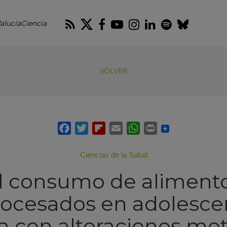
RSS
Twitter
Facebook
Youtube
Instagram
LinkedIn
Spotify
Blues
alucíaCiencia
VOLVER
Ciencias de la Salud
l consumo de aliment
rocesados en adolesce
a con alteraciones me