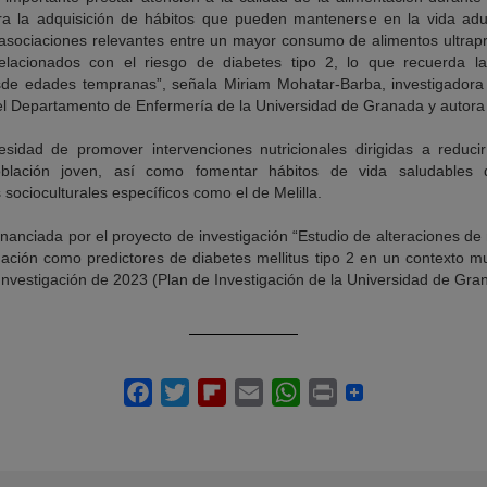
ra la adquisición de hábitos que pueden mantenerse en la vida adu
 asociaciones relevantes entre un mayor consumo de alimentos ultrap
elacionados con el riesgo de diabetes tipo 2, lo que recuerda l
esde edades tempranas”, señala Miriam Mohatar-Barba, investigador
 Departamento de Enfermería de la Universidad de Granada y autora pr
esidad de promover intervenciones nutricionales dirigidas a reduc
oblación joven, así como fomentar hábitos de vida saludables
socioculturales específicos como el de Melilla.
financiada por el proyecto de investigación “Estudio de alteraciones 
ción como predictores de diabetes mellitus tipo 2 en un contexto mul
Investigación de 2023 (Plan de Investigación de la Universidad de Gra