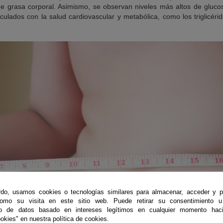
e grasa corporal. Asimismo, se observan niveles más altos de gluc
ulados con la salud cardiovascular y metabólica, como los triglicéri
do, usamos cookies o tecnologías similares para almacenar, acceder y p
como su visita en este sitio web. Puede retirar su consentimiento u
to de datos basado en intereses legítimos en cualquier momento haci
okies" en nuestra política de cookies.