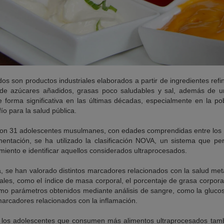
os son productos industriales elaborados a partir de ingredientes refi
 de azúcares añadidos, grasas poco saludables y sal, además de un 
orma significativa en las últimas décadas, especialmente en la pob
o para la salud pública.
 con 31 adolescentes musulmanes, con edades comprendidas entre los 
limentación, se ha utilizado la clasificación NOVA, un sistema que pe
iento e identificar aquellos considerados ultraprocesados.
, se han valorado distintos marcadores relacionados con la salud meta
ales, como el índice de masa corporal, el porcentaje de grasa corporal,
como parámetros obtenidos mediante análisis de sangre, como la gluco
marcadores relacionados con la inflamación.
e los adolescentes que consumen más alimentos ultraprocesados tam