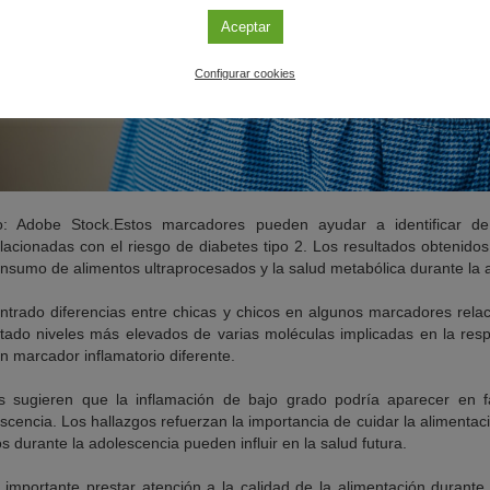
Aceptar
Configurar cookies
o: Adobe Stock.Estos marcadores pueden ayudar a identificar de
elacionadas con el riesgo de diabetes tipo 2. Los resultados obtenido
consumo de alimentos ultraprocesados y la salud metabólica durante la 
ntrado diferencias entre chicas y chicos en algunos marcadores relac
tado niveles más elevados de varias moléculas implicadas en la resp
n marcador inflamatorio diferente.
os sugieren que la inflamación de bajo grado podría aparecer en 
scencia. Los hallazgos refuerzan la importancia de cuidar la alimentaci
s durante la adolescencia pueden influir en la salud futura.
 importante prestar atención a la calidad de la alimentación durante