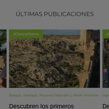
ÚLTIMAS PUBLICACIONES
#CienciaDirecta
#
Biología
,
Geología
,
Recursos Naturales y Medio Ambiente
Inge
Descubren los primeros
De