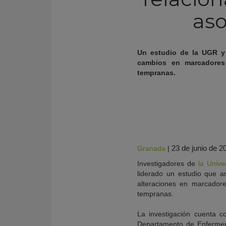
aso
Un estudio de la UGR y
cambios en marcadores 
tempranas.
23 de junio de 2
Granada
|
KY
Investigadores de
la Univ
liderado un estudio que a
alteraciones en marcadore
tempranas.
La investigación cuenta c
Departamento de Enfermer