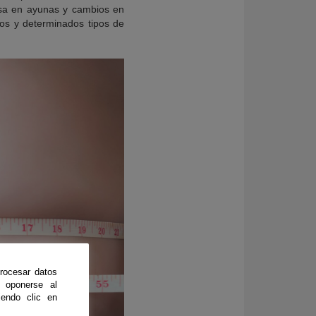
osa en ayunas y cambios en
dos y determinados tipos de
rocesar datos
 oponerse al
endo clic en