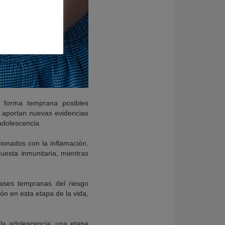
 forma temprana posibles
s aportan nuevas evidencias
adolescencia.
ionados con la inflamación.
uesta inmunitaria, mientras
fases tempranas del riesgo
ón en esta etapa de la vida,
 la adolescencia, una etapa