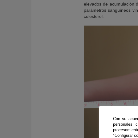
elevados de acumulación d
parámetros sanguíneos vinc
colesterol.
Con su acuer
personales 
procesamien
"Configurar co