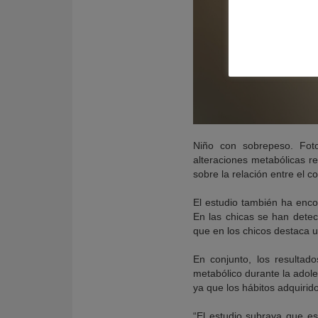
Niño con sobrepeso. Fot
alteraciones metabólicas r
sobre la relación entre el 
El estudio también ha enco
En las chicas se han detec
que en los chicos destaca u
En conjunto, los resultad
metabólico durante la adole
ya que los hábitos adquirido
“El estudio subraya que es