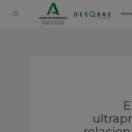
#And
Abrir
menú
E
ultrap
relacion