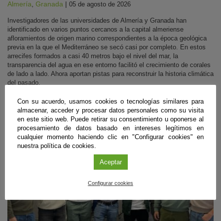
Almería
,
Granada
|
05 de agosto de 2026
Investigadores de las universidades de Almería y Granada han
identificado en varios puntos cercanos a la capital almeriense
afloramientos de origen marino correspondientes a la época geológica
previa en la que el Mediterráneo se secó casi por completo. En estos
arrecifes formados a casi 40 metros bajo el nivel del mar, la
transparencia del agua en ese entorno facilitó el crecimiento de corales
de lado a lado. Ahora aportan pistas para reconstruir la historia climática
del pasado.
Sigue leyendo
Con su acuerdo, usamos cookies o tecnologías similares para
almacenar, acceder y procesar datos personales como su visita
en este sitio web. Puede retirar su consentimiento u oponerse al
procesamiento de datos basado en intereses legítimos en
#CienciaDirecta
cualquier momento haciendo clic en "Configurar cookies" en
nuestra política de cookies.
Aceptar
Configurar cookies