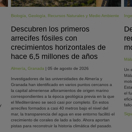
Biología
,
Geología
,
Recursos Naturales y Medio Ambiente
Inge
Descubren los primeros
De
arrecifes fósiles con
re
crecimientos horizontales de
mo
hace 6,5 millones de años
Mál
Almería
,
Granada
|
05 de agosto de 2026
Un e
Mála
Investigadores de las universidades de Almería y
moto
Granada han identificado en varios puntos cercanos a
Esta
la capital almeriense afloramientos de origen marino
el f
correspondientes a la época geológica previa en la que
efic
el Mediterráneo se secó casi por completo. En estos
y
fallo
arrecifes formados a casi 40 metros bajo el nivel del
Sig
mar, la transparencia del agua en ese entorno facilitó el
crecimiento de corales de lado a lado. Ahora aportan
pistas para reconstruir la historia climática del pasado.