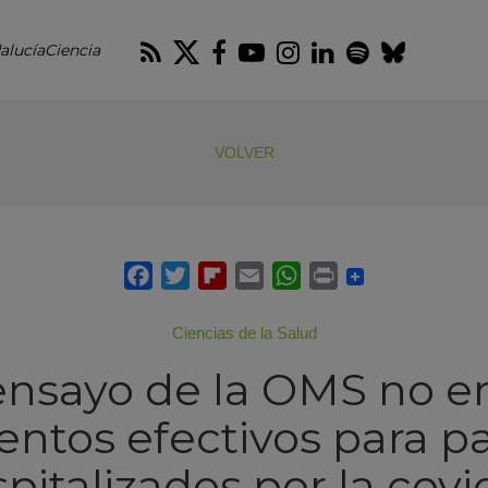
RSS
Twitter
Facebook
Youtube
Instagram
LinkedIn
Spotify
Blues
alucíaCiencia
VOLVER
Ciencias de la Salud
 ensayo de la OMS no e
entos efectivos para p
pitalizados por la covi