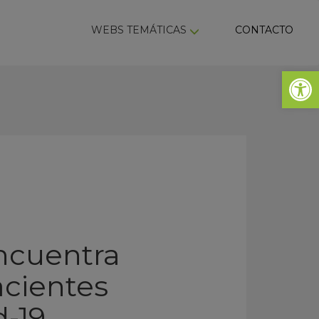
ky
WEBS TEMÁTICAS
CONTACTO
Abrir 
ncuentra
acientes
d-19