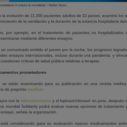
ospitalaria ni reduce la mortalidad. / Adobe Stock.
o la evolución de 11.200 pacientes adultos de 32 países, examinó los 
 iniciación de la ventilación y la duración de la estancia hospitalaria de
s, por ejemplo, en el tratamiento de pacientes no hospitalizados 
examinarse mediante diferentes ensayos.
n comunicado emitido el jueves por la noche, los progresos logrado
andes ensayos internacionales, incluso durante una pandemia, y ofre
cuestiones críticas de salud pública relativas a terapias.
icamentos prometedores
o se están examinando para su publicación en una revista médica
rio de preprints
medRxiv
.
ayos con la
hidroxicloroquina
y el lopinavir/ritonavir en junio, después
orma mundial Solidarity podrá evaluar nuevas opciones de tratamiento
ensayo, señala la organización.
stá considerando para su evaluación nuevos medicamentos antiv