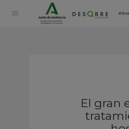
#And
Abrir
menú
El gran
tratami
hos