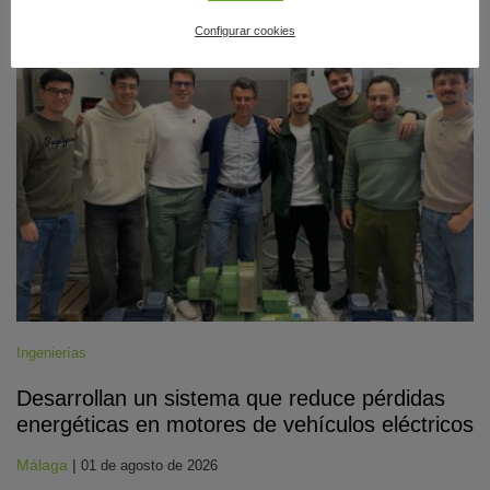
Configurar cookies
#CienciaDirecta
Ingenierías
Desarrollan un sistema que reduce pérdidas
energéticas en motores de vehículos eléctricos
Málaga
|
01 de agosto de 2026