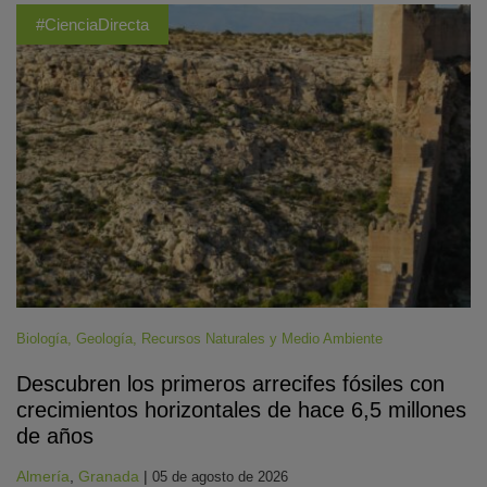
#CienciaDirecta
Biología
,
Geología
,
Recursos Naturales y Medio Ambiente
Descubren los primeros arrecifes fósiles con
crecimientos horizontales de hace 6,5 millones
de años
Almería
,
Granada
|
05 de agosto de 2026