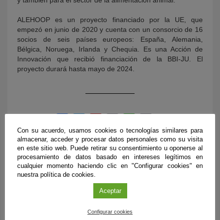
ALEHOOP es un proyecto financiado por la UE, que
empezó en junio de 2020 y cuenta con un consorcio de 16
socios de seis países europeos: España, Alemania,
Bélgica, Noruega, Irlanda y Chequia. Es una Acción de
Innovación que recibió financiación de la BBI-JU. El
proyecto durará hasta mayo de 2024.
Con su acuerdo, usamos cookies o tecnologías similares para
almacenar, acceder y procesar datos personales como su visita
en este sitio web. Puede retirar su consentimiento u oponerse al
procesamiento de datos basado en intereses legítimos en
cualquier momento haciendo clic en "Configurar cookies" en
nuestra política de cookies.
ÚLTIMAS PUBLICACIONES
Aceptar
Configurar cookies