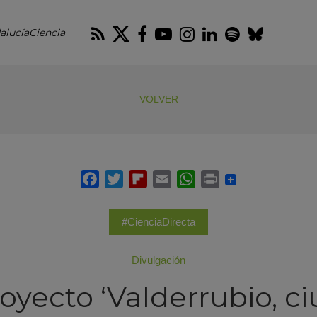
RSS
Twitter
Facebook
Youtube
Instagram
LinkedIn
Spotify
Blues
alucíaCiencia
VOLVER
#CienciaDirecta
Divulgación
royecto ‘Valderrubio, c