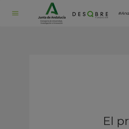
#And
Abrir
menú
El p