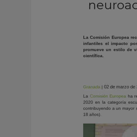
neuroac
La Comisión Europea reco
infantiles
el impacto posi
promueve un estilo de v
científica
.
02 de marzo de
Granada
|
KY
La
Comisión Europea
ha r
2020 en la categoría escue
contribuyendo a un mayor n
18 años).