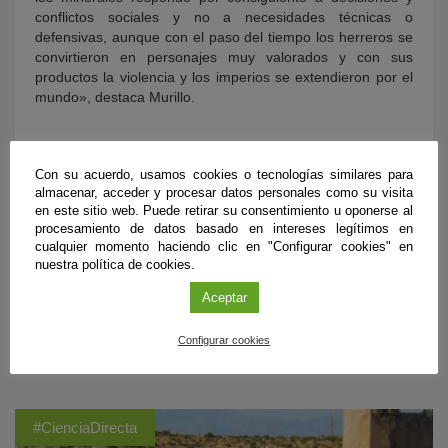
conflictos sociales y no a necesidades técnicas o
defensivas, aunque con el paso del tiempo los herreros se
convirtieron en personajes muy valorados y con sus
productos la violencia y los imperios se extendieron por el
mundo», destaca Murillo.
Con su acuerdo, usamos cookies o tecnologías similares para
almacenar, acceder y procesar datos personales como su visita
en este sitio web. Puede retirar su consentimiento u oponerse al
procesamiento de datos basado en intereses legítimos en
cualquier momento haciendo clic en "Configurar cookies" en
nuestra política de cookies.
Aceptar
ÚLTIMAS PUBLICACIONES
Configurar cookies
#CienciaDirecta