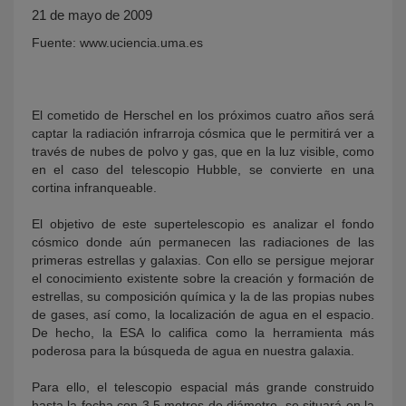
21 de mayo de 2009
Fuente: www.uciencia.uma.es
El cometido de Herschel en los próximos cuatro años será
captar la radiación infrarroja cósmica que le permitirá ver a
través de nubes de polvo y gas, que en la luz visible, como
en el caso del telescopio Hubble, se convierte en una
cortina infranqueable.
KY
El objetivo de este supertelescopio es analizar el fondo
cósmico donde aún permanecen las radiaciones de las
primeras estrellas y galaxias. Con ello se persigue mejorar
el conocimiento existente sobre la creación y formación de
estrellas, su composición química y la de las propias nubes
de gases, así como, la localización de agua en el espacio.
De hecho, la ESA lo califica como la herramienta más
poderosa para la búsqueda de agua en nuestra galaxia.
Para ello, el telescopio espacial más grande construido
hasta la fecha con 3,5 metros de diámetro, se situará en la