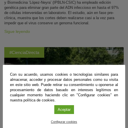
y Biomedicina ‘López-Neyra’ (IPBLN-CSIC) ha empleado edición
genética para eliminar gran parte del ADN infeccioso en hasta el 97%
de células intervenidas en laboratorio. El estudio, aún en fase pre-
clínica, muestra que los cortes deben realizarse casi a la vez para
impedir que el virus conserve un genoma funcional.
Sigue leyendo
#CienciaDirecta
Con su acuerdo, usamos cookies o tecnologías similares para
almacenar, acceder y procesar datos personales como su visita
en este sitio web. Puede retirar su consentimiento u oponerse al
procesamiento de datos basado en intereses legítimos en
cualquier momento haciendo clic en "Configurar cookies" en
nuestra política de cookies.
Aceptar
Configurar cookies