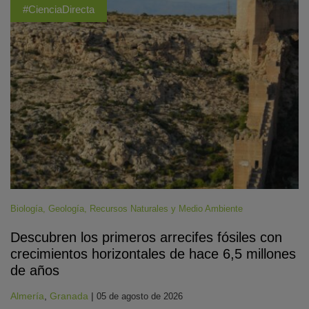
#CienciaDirecta
Biología
,
Geología
,
Recursos Naturales y Medio Ambiente
Descubren los primeros arrecifes fósiles con
crecimientos horizontales de hace 6,5 millones
de años
Almería
,
Granada
|
05 de agosto de 2026