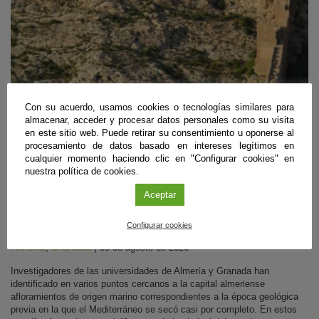
Con su acuerdo, usamos cookies o tecnologías similares para
almacenar, acceder y procesar datos personales como su visita
en este sitio web. Puede retirar su consentimiento u oponerse al
procesamiento de datos basado en intereses legítimos en
Biología
,
Geología
,
Recursos Naturales y Medio Ambiente
cualquier momento haciendo clic en "Configurar cookies" en
nuestra política de cookies.
Descubren los primeros arrecifes fósiles con
Aceptar
crecimientos horizontales de hace 6,5 millones
de años
Configurar cookies
Almería
,
Granada
|
05 de agosto de 2026
Investigadores de las universidades de Almería y Granada han
identificado en varios puntos cercanos a la capital almeriense
afloramientos de origen marino correspondientes a la época geológica
previa en la que el Mediterráneo se secó casi por completo. En estos