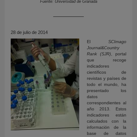
Fuente: Universidad de Granada
28 de julio de 2014
El
SCImago
Journal&Country
Rank (SJR)
, portal
que recoge
KY
indicadores
científicos de
revistas y países de
todo el mundo, ha
presentado los
datos
correspondientes al
año 2013. Estos
indicadores están
calculados con la
información de la
base de datos