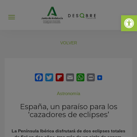
Abrir 
Abrir
menú
VOLVER
Astronomía
España, un paraíso para los
‘cazadores de eclipses’
La Península Ibérica disfrutará de dos eclipses totales