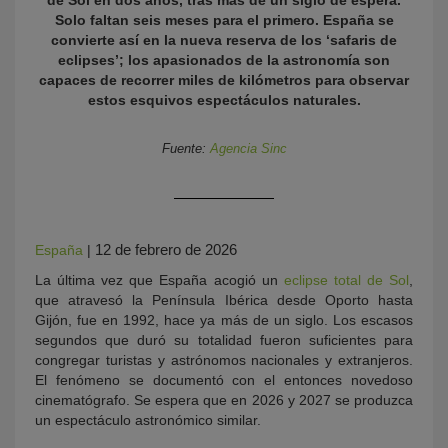
de Sol en dos años, tras más de un siglo de espera.
Solo faltan seis meses para el primero. España se
convierte así en la nueva reserva de los ‘safaris de
eclipses’; los apasionados de la astronomía son
capaces de recorrer miles de kilómetros para observar
estos esquivos espectáculos naturales.
Fuente:
Agencia Sinc
KY
12 de febrero de 2026
España
|
La última vez que España acogió un
eclipse total de Sol
,
que atravesó la Península Ibérica desde Oporto hasta
Gijón, fue en 1992, hace ya más de un siglo. Los escasos
segundos que duró su totalidad fueron suficientes para
congregar turistas y astrónomos nacionales y extranjeros.
El fenómeno se documentó con el entonces novedoso
cinematógrafo. Se espera que en 2026 y 2027 se produzca
un espectáculo astronómico similar.