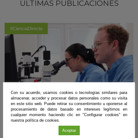
ÚLTIMAS PUBLICACIONES
#CienciaDirecta
Con su acuerdo, usamos cookies o tecnologías similares para
almacenar, acceder y procesar datos personales como su visita
en este sitio web. Puede retirar su consentimiento u oponerse al
procesamiento de datos basado en intereses legítimos en
cualquier momento haciendo clic en "Configurar cookies" en
Biomedicina
nuestra política de cookies.
Diseñan unas ‘tijeras moleculares’ que frenan
Aceptar
la infección del VIH en células de laboratorio