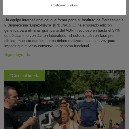
Configurar cookies
Granada
|
09 de agosto de 2026
Un equipo internacional del que forma parte el Instituto de Parasitología
y Biomedicina ‘López-Neyra’ (IPBLN-CSIC) ha empleado edición
genética para eliminar gran parte del ADN infeccioso en hasta el 97%
de células intervenidas en laboratorio. El estudio, aún en fase pre-
clínica, muestra que los cortes deben realizarse casi a la vez para
impedir que el virus conserve un genoma funcional.
Sigue leyendo
#CienciaDirecta