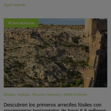
Sigue leyendo
#CienciaDirecta
Biología
,
Geología
,
Recursos Naturales y Medio Ambiente
Descubren los primeros arrecifes fósiles con
crecimientos horizontales de hace 6,5 millones