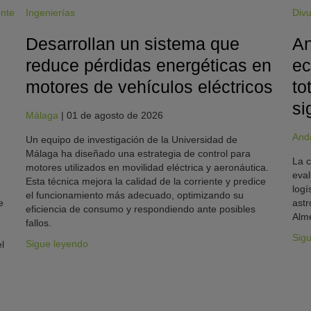
ente
Ingenierías
Divu
Desarrollan un sistema que
An
reduce pérdidas energéticas en
ec
motores de vehículos eléctricos
to
si
Málaga
|
01 de agosto de 2026
And
Un equipo de investigación de la Universidad de
Málaga ha diseñado una estrategia de control para
La c
motores utilizados en movilidad eléctrica y aeronáutica.
eval
Esta técnica mejora la calidad de la corriente y predice
logí
el funcionamiento más adecuado, optimizando su
e
astr
eficiencia de consumo y respondiendo ante posibles
Alme
fallos.
Sig
Sigue leyendo
l