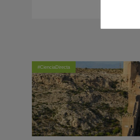
#CienciaDirecta