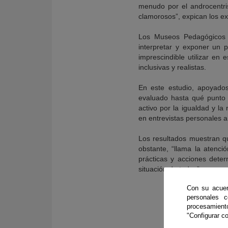
menudo por el androcentris
clamorosos”, expican los ex
Los Museos Pedagógicos Un
interpretar y exponer un p
imprescindible utilizar en 
inclusivas y realistas.
En este estudio, apoyados
evaluado hasta qué punto 
activo por la igualdad y la
en entrevistas personales 
Los resultados muestran q
obstante, “llama la atenci
prácticas y acciones dete
situación de todos”.
Con su acuer
personales 
procesamien
"Configurar co