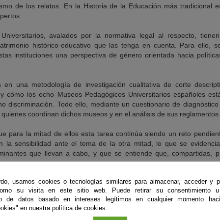
mo de los relatos. En la Historia de la Educación más tradicional 
pertos.
iversitarios, avalados por la normativa legal al respecto, tienen 
atrimonio histórico-educativo que las tenga en cuenta. Para ello, s
estas instituciones una perspectiva de género orientada hacia políti
 en una metodología de investigación cualitativa de corte descripti
y cómo los ocho Museos Pedagógicos Universitarios españoles está
 no discriminación. Todo ello, mediante un cuestionario de diagnósti
a quienes coordinan dichos museos y en el análisis de sus reglamentos
ue para la mitad de ellos esta tarea continúa siendo un reto pendie
ón la sensibilidad ante el tema de la otra mitad, lo que se evidenci
rminantes que llevan a cabo, y que se entiende que, compartidas, 
do, usamos cookies o tecnologías similares para almacenar, acceder y p
como su visita en este sitio web. Puede retirar su consentimiento u
to de datos basado en intereses legítimos en cualquier momento haci
okies" en nuestra política de cookies.