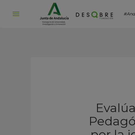
#And
Abrir
menú
Evalúa
Pedagóg
por la 