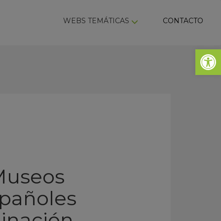
ky
WEBS TEMÁTICAS
CONTACTO
Abrir 
 Museos
spañoles
minación