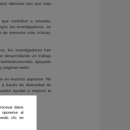
estos silencios son aún más
que contribuir a rescatar,
egún los investigadores, es
cas de memoria más críticas,
vo, los investigadores han
n desarrollando un trabajo
co semiestructurado, apoyado
 y páginas webs.
nte en muchos aspectos. No
a a través de diversidad de
pueden ayudar a mejorar la
rocesar datos
 oponerse al
endo clic en