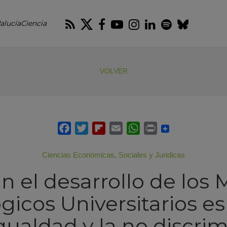
RSS
Twitter
Facebook
Youtube
Instagram
LinkedIn
Spotify
Blues
alucíaCiencia
VOLVER
Ciencias Económicas, Sociales y Juridicas
n el desarrollo de los
icos Universitarios e
igualdad y la no discri