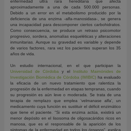
enfermedad ultra rara hereditaria que afecta
aproximadamente a una de cada 500.000 personas.
Debido a un error en el metabolismo producido por la
deficiencia de una enzima -alfa-manosidasa-, se genera
una incapacidad para descomponer ciertos carbohidratos.
Como consecuencia, se produce un retraso psicomotor
progresivo, sordera, anomalías esqueléticas y alteraciones
inmunitarias. Aunque su gravedad es variable y depende
de varios factores, rara vez los pacientes superan los 35
años de vida.
Un estudio internacional, en el que participan la
Universidad de Córdoba
y el
Instituto Maimónides de
Investigación Biomédica de Córdoba (IMIBIC)
ha evaluado
la eficacia de un nuevo tratamiento que ralentiza la
progresión de la enfermedad en etapas tempranas, cuando
su progresión es aún leve o moderada. Se trata de una
terapia de remplazo que emplea ‘velmanase alfa’, un
medicamento cuya función es sustituir el déficit enzimático
que tiene el paciente. “Si esta enzima actúa, existirá un
menor depósito en el lisosoma de oligosacáridos ricos en
manosa, que es el responsable de la aparición de los
síntomas de la enfermedad en todos los órganos”, explica