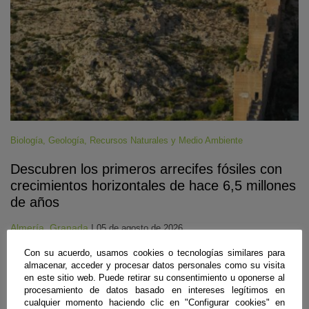
Biología
,
Geología
,
Recursos Naturales y Medio Ambiente
Descubren los primeros arrecifes fósiles con
crecimientos horizontales de hace 6,5 millones
de años
Almería
,
Granada
|
05 de agosto de 2026
Investigadores de las universidades de Almería y Granada han
Con su acuerdo, usamos cookies o tecnologías similares para
identificado en varios puntos cercanos a la capital almeriense
almacenar, acceder y procesar datos personales como su visita
afloramientos de origen marino correspondientes a la época geológica
en este sitio web. Puede retirar su consentimiento u oponerse al
previa en la que el Mediterráneo se secó casi por completo. En estos
procesamiento de datos basado en intereses legítimos en
arrecifes formados a casi 40 metros bajo el nivel del mar, la
cualquier momento haciendo clic en "Configurar cookies" en