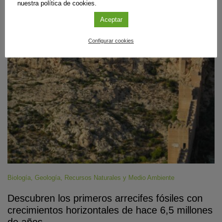
nuestra política de cookies.
Aceptar
#CienciaDirecta
Configurar cookies
Biología
,
Geología
,
Recursos Naturales y Medio Ambiente
Descubren los primeros arrecifes fósiles con
crecimientos horizontales de hace 6,5 millones