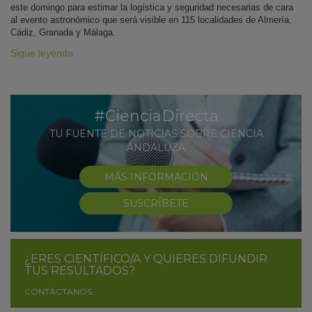
este domingo para estimar la logística y seguridad necesarias de cara
al evento astronómico que será visible en 115 localidades de Almería,
Cádiz, Granada y Málaga.
Sigue leyendo
#CienciaDirecta
TU FUENTE DE NOTICIAS SOBRE CIENCIA
ANDALUZA
MÁS INFORMACIÓN
SUSCRÍBETE
¿ERES CIENTÍFICO/A Y QUIERES DIFUNDIR
TUS RESULTADOS?
CONTÁCTANOS