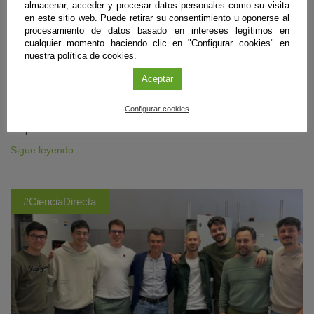
almacenar, acceder y procesar datos personales como su visita
Almería
,
Granada
|
en este sitio web. Puede retirar su consentimiento u oponerse al
05 de agosto de 2026
procesamiento de datos basado en intereses legítimos en
Investigadores de las universidades de Almería y Granada han
cualquier momento haciendo clic en "Configurar cookies" en
identificado en varios puntos cercanos a la capital almeriense
nuestra política de cookies.
afloramientos de origen marino correspondientes a la época geológica
previa en la que el Mediterráneo se secó casi por completo. En estos
Aceptar
arrecifes formados a casi 40 metros bajo el nivel del mar, la
transparencia del agua en ese entorno facilitó el crecimiento de corales
Configurar cookies
de lado a lado. Ahora aportan pistas para reconstruir la historia climática
del pasado.
Sigue leyendo
#CienciaDirecta