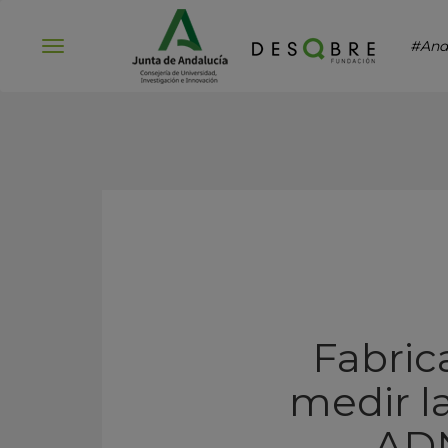
#And
Abrir
menú
Fabric
medir la
ADN