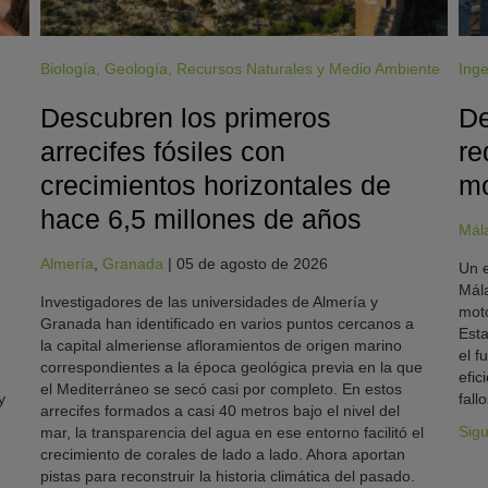
Biología
,
Geología
,
Recursos Naturales y Medio Ambiente
Inge
Descubren los primeros
De
arrecifes fósiles con
re
crecimientos horizontales de
mo
hace 6,5 millones de años
Mál
Almería
,
Granada
|
05 de agosto de 2026
Un e
Mála
Investigadores de las universidades de Almería y
moto
Granada han identificado en varios puntos cercanos a
Esta
la capital almeriense afloramientos de origen marino
el f
correspondientes a la época geológica previa en la que
efic
el Mediterráneo se secó casi por completo. En estos
y
fallo
arrecifes formados a casi 40 metros bajo el nivel del
Sig
mar, la transparencia del agua en ese entorno facilitó el
crecimiento de corales de lado a lado. Ahora aportan
pistas para reconstruir la historia climática del pasado.