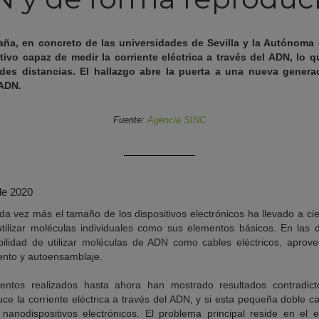
paña, en concreto de las universidades de Sevilla y la Autónoma
ivo capaz de medir la corriente eléctrica a través del ADN, lo 
es distancias. El hallazgo abre la puerta a una nueva genera
 ADN.
Fuente:
Agencia SINC
de 2020
a vez más el tamaño de los dispositivos electrónicos ha llevado a ci
 utilizar moléculas individuales como sus elementos básicos. En las
ibilidad de utilizar moléculas de ADN como cables eléctricos, aprov
ento y autoensamblaje.
entos realizados hasta ahora han mostrado resultados contradict
 la corriente eléctrica a través del ADN, y si esta pequeña doble c
anodispositivos electrónicos. El problema principal reside en el 