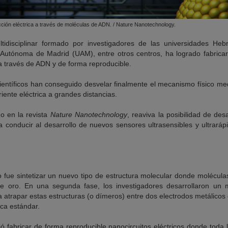
ción eléctrica a través de moléculas de ADN. / Nature Nanotechnology.
idisciplinar formado por investigadores de las universidades Hebr
Autónoma de Madrid (UAM), entre otros centros, ha logrado fabricar
a a través de ADN y de forma reproducible.
científicos han conseguido desvelar finalmente el mecanismo físico me
iente eléctrica a grandes distancias.
do en la revista
Nature Nanotechnology
, reaviva la posibilidad de des
 conducir al desarrollo de nuevos sensores ultrasensibles y ultraráp
o fue sintetizar un nuevo tipo de estructura molecular donde molécula
 de oro. En una segunda fase, los investigadores desarrollaron u
a atrapar estas estructuras (o dímeros) entre dos electrodos metálico
ica estándar.
 fabricar de forma reproducible nanocircuitos eléctricos donde toda l