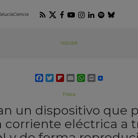
RSS
Twitter
Facebook
Youtube
Instagram
LinkedIn
Spotify
Blues
alucíaCiencia
VOLVER
Física
an un dispositivo que 
 corriente eléctrica a 
 y de forma reproduci