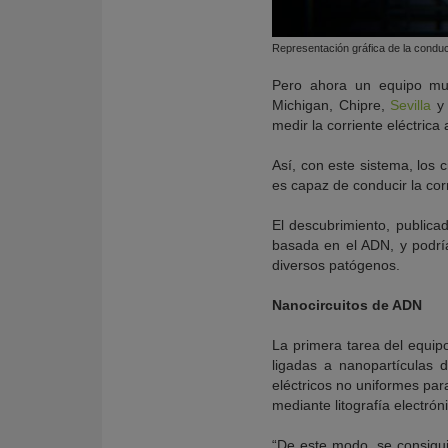
Representación gráfica de la conduc
Pero ahora un equipo mult
Michigan, Chipre,
Sevilla
y 
medir la corriente eléctric
Así, con este sistema, los 
es capaz de conducir la corr
El descubrimiento, publica
basada en el ADN, y podría
diversos patógenos.
Nanocircuitos de ADN
La primera tarea del equip
ligadas a nanopartículas
eléctricos no uniformes par
mediante litografía electrón
“De este modo, se consiguió