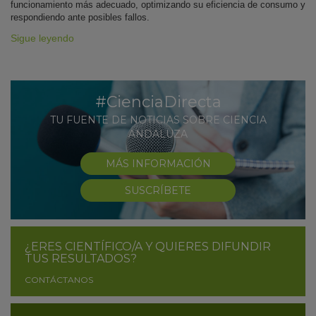
funcionamiento más adecuado, optimizando su eficiencia de consumo y
respondiendo ante posibles fallos.
Sigue leyendo
#CienciaDirecta
TU FUENTE DE NOTICIAS SOBRE CIENCIA
ANDALUZA
MÁS INFORMACIÓN
SUSCRÍBETE
¿ERES CIENTÍFICO/A Y QUIERES DIFUNDIR
TUS RESULTADOS?
CONTÁCTANOS