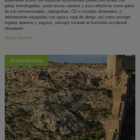
totalmente oculto, los expertos recomiendan protección ocular con
gafas homologadas, evitar trucos caseros y poco efectivos como gafas
de sol convencionales, radiografías, CD o cristales ahumados, ir
debidamente equipados con agua y ropa de abrigo, así como escoger
lugares abiertos y seguros, siempre mirando al horizonte occidental
despejado.
Sigue leyendo
#CienciaDirecta