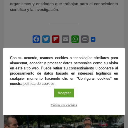
organismos y entidades que trabajan para el conocimiento
científico y la investigación.
Con su acuerdo, usamos cookies o tecnologías similares para
almacenar, acceder y procesar datos personales como su visita
en este sitio web. Puede retirar su consentimiento u oponerse al
procesamiento de datos basado en intereses legítimos en
cualquier momento haciendo clic en "Configurar cookies" en
ÚLTIMAS PUBLICACIONES
nuestra política de cookies.
Aceptar
#CienciaDirecta
Configurar cookies