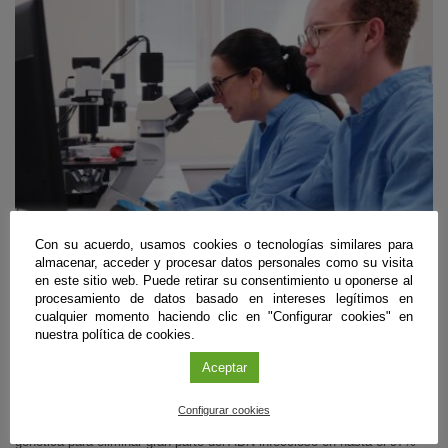
Con su acuerdo, usamos cookies o tecnologías similares para
almacenar, acceder y procesar datos personales como su visita
Biomedicina
en este sitio web. Puede retirar su consentimiento u oponerse al
procesamiento de datos basado en intereses legítimos en
Diseñan unas ‘tijeras moleculares’ que frenan
cualquier momento haciendo clic en "Configurar cookies" en
la infección del VIH en células de laboratorio
nuestra política de cookies.
Aceptar
Granada
|
09 de agosto de 2026
Un equipo internacional del que forma parte el Instituto de Parasitología
Configurar cookies
y Biomedicina ‘López-Neyra’ (IPBLN-CSIC) ha empleado edición
genética para eliminar gran parte del ADN infeccioso en hasta el 97%