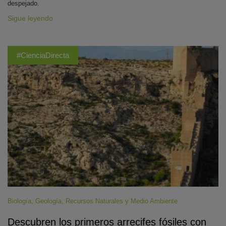
despejado.
Sigue leyendo
#CienciaDirecta
Biología
,
Geología
,
Recursos Naturales y Medio Ambiente
Descubren los primeros arrecifes fósiles con