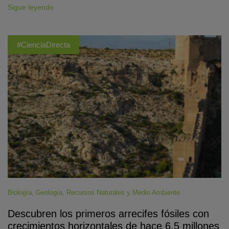
Sigue leyendo
#CienciaDirecta
Biología
,
Geología
,
Recursos Naturales y Medio Ambiente
Descubren los primeros arrecifes fósiles con
crecimientos horizontales de hace 6,5 millones