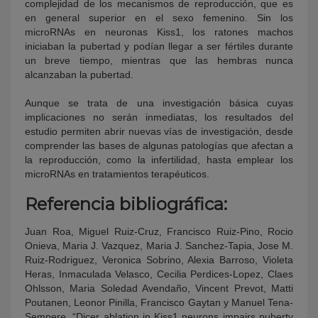
complejidad de los mecanismos de reproducción, que es
en general superior en el sexo femenino. Sin los
microRNAs en neuronas Kiss1, los ratones machos
iniciaban la pubertad y podían llegar a ser fértiles durante
un breve tiempo, mientras que las hembras nunca
alcanzaban la pubertad.
Aunque se trata de una investigación básica cuyas
implicaciones no serán inmediatas, los resultados del
estudio permiten abrir nuevas vías de investigación, desde
comprender las bases de algunas patologías que afectan a
la reproducción, como la infertilidad, hasta emplear los
microRNAs en tratamientos terapéuticos.
Referencia bibliográfica:
Juan Roa, Miguel Ruiz-Cruz, Francisco Ruiz-Pino, Rocio
Onieva, Maria J. Vazquez, Maria J. Sanchez-Tapia, Jose M.
Ruiz-Rodriguez, Veronica Sobrino, Alexia Barroso, Violeta
Heras, Inmaculada Velasco, Cecilia Perdices-Lopez, Claes
Ohlsson, Maria Soledad Avendaño, Vincent Prevot, Matti
Poutanen, Leonor Pinilla, Francisco Gaytan y Manuel Tena-
Sempere, “Dicer ablation in Kiss1 neurons impairs puberty