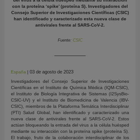
del virus a la célula huésped mediante su interacción
con la proteína ‘spike’ (proteína S). Investigadores del
Consejo Superior de Investigaciones Científicas (CSIC)
han identificado y caracterizado esta nueva clase de
antivirales frente al SARS-CoV-2.
Fuente:
CSIC
KY
03 de agosto de 2023
España
|
Investigadores del Consejo Superior de Investigaciones
Científicas en el Instituto de Química Médica (IQM-CSIC),
el Instituto de Biología Integrativa de Sistemas (I2SysBio-
CSIC-UV) y el Instituto de Biomedicina de Valencia (IBV-
CSIC), miembros de la Plataforma Temática Interdisciplinar
(PTI) Salud Global, han identificado y caracterizado una
nueva clase de antivirales frente al SARS-CoV-2. Estos
actúan bloqueando la entrada del virus a la célula huésped
mediante su interacción con la proteína spike (proteína S).
El trabajo, fruto de la colaboración interdisciplinar de los