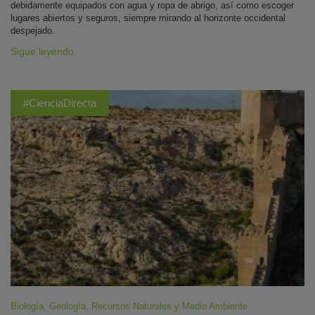
debidamente equipados con agua y ropa de abrigo, así como escoger
lugares abiertos y seguros, siempre mirando al horizonte occidental
despejado.
Sigue leyendo
#CienciaDirecta
Biología
,
Geología
,
Recursos Naturales y Medio Ambiente