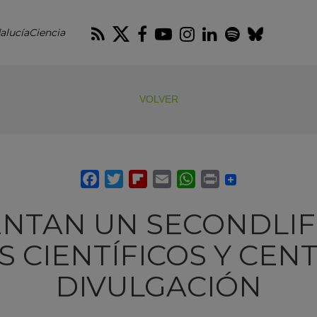
RSS
Twitter
Facebook
Youtube
Instagram
LinkedIn
Spotify
Blues
alucíaCiencia
VOLVER
ENTAN UN SECONDLIF
 CIENTÍFICOS Y CEN
DIVULGACIÓN