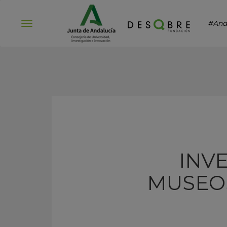
#And
Abrir
menú
INV
MUSEOS