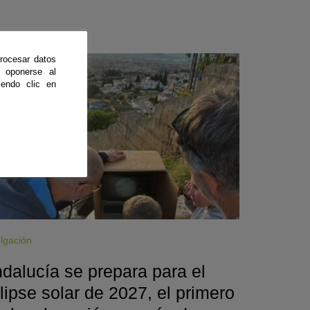
rocesar datos
CienciaDirecta
 oponerse al
endo clic en
lgación
dalucía se prepara para el
lipse solar de 2027, el primero