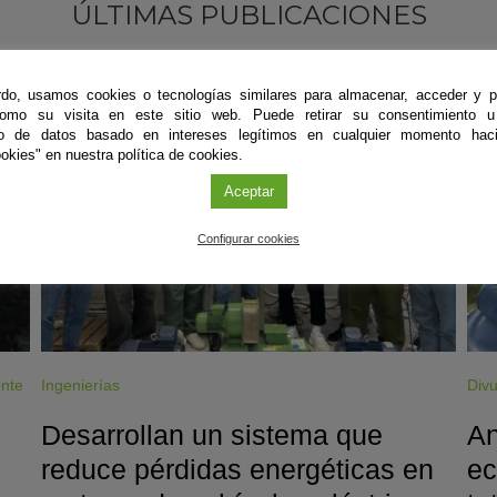
ÚLTIMAS PUBLICACIONES
do, usamos cookies o tecnologías similares para almacenar, acceder y p
#CienciaDirecta
#
como su visita en este sitio web. Puede retirar su consentimiento u
to de datos basado en intereses legítimos en cualquier momento haci
okies" en nuestra política de cookies.
Aceptar
Configurar cookies
ente
Ingenierías
Divu
Desarrollan un sistema que
An
reduce pérdidas energéticas en
ec