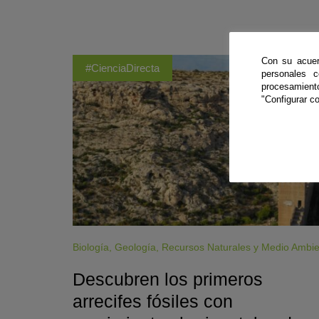
Con su acuer
#CienciaDirecta
personales 
procesamien
"Configurar co
Biología
,
Geología
,
Recursos Naturales y Medio Ambi
Descubren los primeros
arrecifes fósiles con