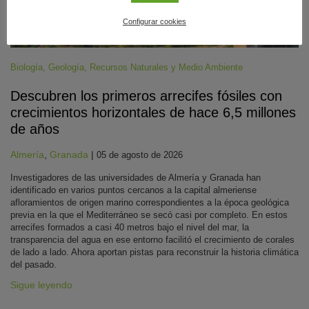
Configurar cookies
Biología
,
Geología
,
Recursos Naturales y Medio Ambiente
Descubren los primeros arrecifes fósiles con
crecimientos horizontales de hace 6,5 millones
de años
Almería
,
Granada
|
05 de agosto de 2026
Investigadores de las universidades de Almería y Granada han
identificado en varios puntos cercanos a la capital almeriense
afloramientos de origen marino correspondientes a la época geológica
previa en la que el Mediterráneo se secó casi por completo. En estos
arrecifes formados a casi 40 metros bajo el nivel del mar, la
transparencia del agua en ese entorno facilitó el crecimiento de corales
de lado a lado. Ahora aportan pistas para reconstruir la historia climática
del pasado.
Sigue leyendo