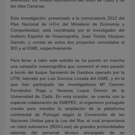
diferentes: los fondos submarinos del Golfo de Cádiz y de
las Islas Canarias.
Esta investigación, presentada a la convocatoria 2012 del
Plan Nacional de I+D+I del Ministerio de Economía y
Competitividad, está coordinada por el investigador del
Instituto Español de Oceanografía, Juan Tomás Vázquez
Garrido, y consta de estos dos proyectos concedidos al
IEO y al IGME, respectivamente.
Para llevar a cabo este estudio se ha puesto en marcha
una campaña oceanográfica que comenzó el mes pasado
a bordo del buque Sarmiento de Gamboa operado por la
UTM, liderada por Luis Somoza Losada del IGME, y en la
que han participado las investigadores Mª Carmen
Fernández Puga y Vanessa Luque Gómez de la
Universidad de Cádiz. En esta ocasión, se cuenta con la
especial colaboración de EMEPEC, el organismo portugués
creado para estudiar la ampliación de la plataforma
continental de Portugal según la Convención de las
Naciones Unidas para la Ley del Mar, el cual proporciona
un robot submarino (ROV-Luso) de grandes profundidades
además del personal técnico encargado de su