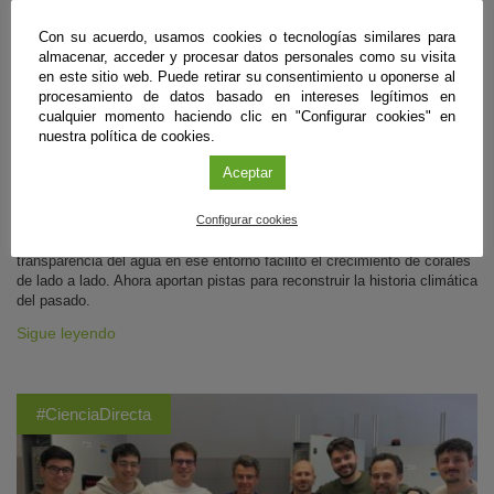
Descubren los primeros arrecifes fósiles con
Con su acuerdo, usamos cookies o tecnologías similares para
crecimientos horizontales de hace 6,5 millones
almacenar, acceder y procesar datos personales como su visita
en este sitio web. Puede retirar su consentimiento u oponerse al
de años
procesamiento de datos basado en intereses legítimos en
cualquier momento haciendo clic en "Configurar cookies" en
Almería
,
Granada
|
05 de agosto de 2026
nuestra política de cookies.
Investigadores de las universidades de Almería y Granada han
Aceptar
identificado en varios puntos cercanos a la capital almeriense
afloramientos de origen marino correspondientes a la época geológica
Configurar cookies
previa en la que el Mediterráneo se secó casi por completo. En estos
arrecifes formados a casi 40 metros bajo el nivel del mar, la
transparencia del agua en ese entorno facilitó el crecimiento de corales
de lado a lado. Ahora aportan pistas para reconstruir la historia climática
del pasado.
Sigue leyendo
#CienciaDirecta