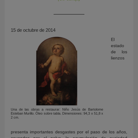
15 de octubre de 2014
El
estado
de los
lienzos
KY
Una de las obras a restaurar: Niño Jesús de Bartolome
Esteban Murillo. Óleo sobre tabla. Dimensiones: 94,3 x 51,8 x
2 cm.
presenta importantes desgastes por el paso de los años,
causados por el polvo, la acumulación de suciedad