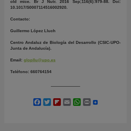
old mice.
Br J Nutr. 2016 Sep;116(6):979-88. Doi:
10.1017/S0007114516002920.
Contacto:
Guillermo López Lluch
Centro Andaluz de Biología del Desarrollo
(CSIC-UPO-
Junta de Andalucía).
Email:
glopllu@upo.es
Teléfono: 660764154