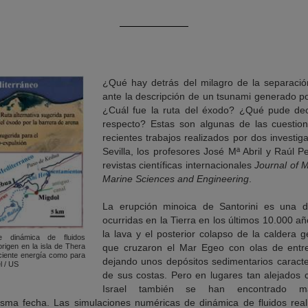
¿Qué hay detrás del milagro de la separaci
ante la descripción de un tsunami generado po
¿Cuál fue la ruta del éxodo? ¿Qué pude decir
respecto? Estas son algunas de las cuestio
recientes trabajos realizados por dos investi
Sevilla, los profesores José Mª Abril y Raúl P
revistas científicas internacionales
Journal of 
Marine Sciences and Engineering
.
La erupción minoica de Santorini es una 
ocurridas en la Tierra en los últimos 10.000 a
la lava y el posterior colapso de la caldera
e dinámica de fluidos
que cruzaron el Mar Egeo con olas de entre
igen en la isla de Thera
ciente energía como para
dejando unos depósitos sedimentarios caracte
l / US
de sus costas. Pero en lugares tan alejados c
Israel también se han encontrado ma
ma fecha. Las simulaciones numéricas de dinámica de fluidos reali