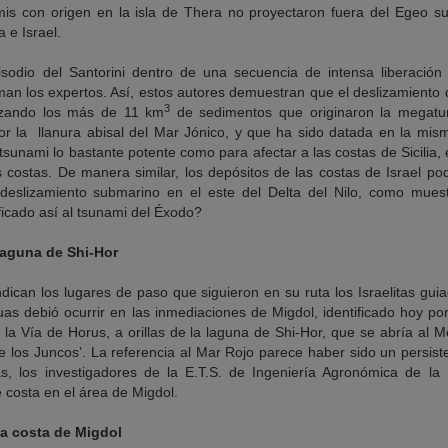
is con origen en la isla de Thera no proyectaron fuera del Egeo su
a e Israel.
sodio del Santorini dentro de una secuencia de intensa liberación 
rman los expertos. Así, estos autores demuestran que el deslizamiento 
3
lazando los más de 11 km
de sedimentos que originaron la megatur
r la llanura abisal del Mar Jónico, y que ha sido datada en la mis
tsunami lo bastante potente como para afectar a las costas de Sicilia, 
 costas. De manera similar, los depósitos de las costas de Israel pod
eslizamiento submarino en el este del Delta del Nilo, como muestr
ficado así al tsunami del Éxodo?
laguna de Shi-Hor
ndican los lugares de paso que siguieron en su ruta los Israelitas gui
as debió ocurrir en las inmediaciones de Migdol, identificado hoy po
n la Vía de Horus, a orillas de la laguna de Shi-Hor, que se abría al M
de los Juncos’. La referencia al Mar Rojo parece haber sido un persist
s, los investigadores de la E.T.S. de Ingeniería Agronómica de la 
e costa en el área de Migdol.
la costa de Migdol