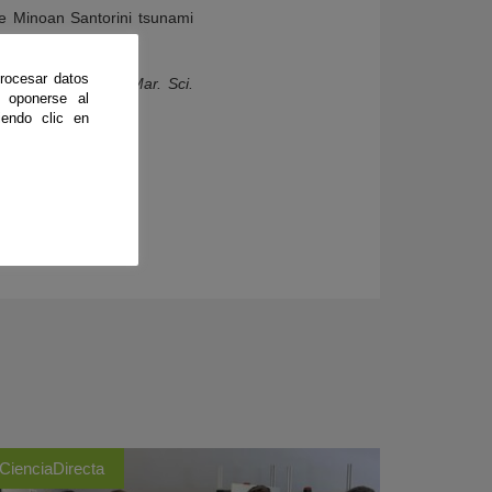
he Minoan Santorini tsunami
rocesar datos
Biblical Exodus.
J. Mar. Sci.
 oponerse al
endo clic en
CienciaDirecta