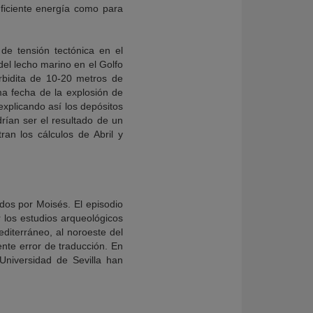
ficiente energía como para
de tensión tectónica en el
del lecho marino en el Golfo
bidita de 10-20 metros de
ma fecha de la explosión de
explicando así los depósitos
rían ser el resultado de un
an los cálculos de Abril y
ados por Moisés. El episodio
r los estudios arqueológicos
editerráneo, al noroeste del
ente error de traducción. En
Universidad de Sevilla han