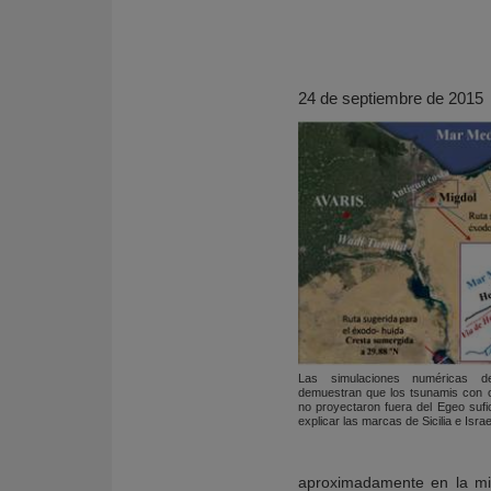
24 de septiembre de 2015
KY
Las simulaciones numéricas d
demuestran que los tsunamis con or
no proyectaron fuera del Egeo sufi
explicar las marcas de Sicilia e Israe
aproximadamente en la mis