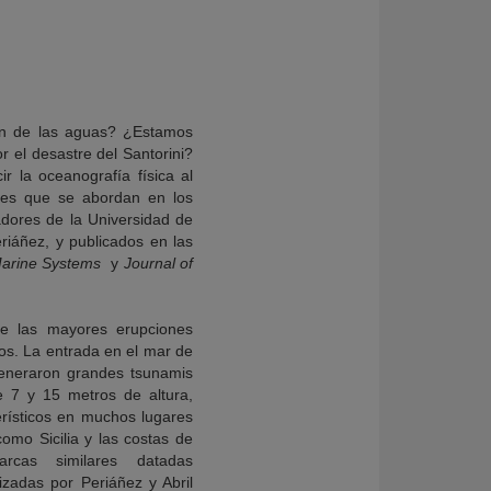
ón de las aguas? ¿Estamos
r el desastre del Santorini?
 la oceanografía física al
nes que se abordan en los
gadores de la Universidad de
eriáñez, y publicados en las
Marine Systems
y
Journal of
de las mayores erupciones
ños. La entrada en el mar de
 generaron grandes tsunamis
 7 y 15 metros de altura,
rísticos en muchos lugares
omo Sicilia y las costas de
rcas similares datadas
zadas por Periáñez y Abril