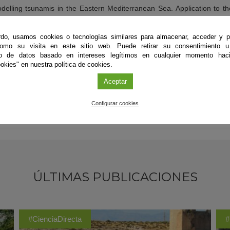
Modelling tsunamis in the Eastern Mediterranean Sea. Application to t
nario for the biblical Exodus.
J. Mar. Syst.
2014
,
139
, 91–102.
do, usamos cookies o tecnologías similares para almacenar, acceder y p
 Numerical Modelling Study on the Potential Role of Tsunamis in the 
como su visita en este sitio web. Puede retirar su consentimiento u
oi:
10.3390/jmse3030745
to de datos basado en intereses legítimos en cualquier momento haci
okies" en nuestra política de cookies.
Aceptar
Configurar cookies
ÚLTIMAS PUBLICACIONES
#CienciaDirecta
#