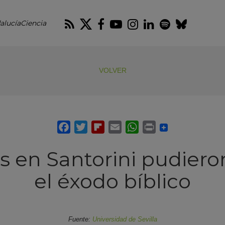
RSS
Twitter
Facebook
Youtube
Instagram
LinkedIn
Spotify
Blues
alucíaCiencia
VOLVER
 en Santorini pudieron
el éxodo bíblico
Fuente:
Universidad de Sevilla