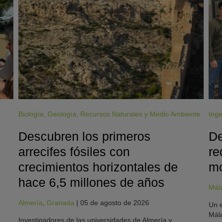
Biología
,
Geología
,
Recursos Naturales y Medio Ambiente
Inge
Descubren los primeros
De
arrecifes fósiles con
re
crecimientos horizontales de
mo
hace 6,5 millones de años
Mál
Almería
,
Granada
|
05 de agosto de 2026
Un e
Mála
Investigadores de las universidades de Almería y