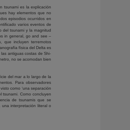
n tsunami es la explicación
, pues hay elementos que no
dos episodios ocurridos en
entificado varios eventos de
o del tsunami y la magnitud
ps in general, go and see –
s, que incluyen terremotos
anografía física del Delta es
 las antiguas costas de Shi-
n metro, no se acomodan bien
cie del mar a lo largo de la
imentos. Para observadores
a visto como ‘una separación
del tsunami. Como concluyen
cuencia de tsunamis que se
una interpretación literal o