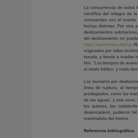
La concurrencia de todos l
científica del milagro de 
concuerdan con el evento 
fechas distintas. Por otra 
deslizamientos submarinos,
del deslizamiento no puede
https://speeddate.dating/
.A
originados por fallas tectón
tozuda, y tiende a irradiar
Hor. “Los tiempos de avance
al relato bíblico, y nada tie
Los tsunamis por deslizamie
línea de ruptura, al tiem
privilegiados, como los mar
de las aguas’, y esa zona,
los autores, las catástro
desencadenó, pudieron tal v
maximalista del mismo.
Referencia bibliográfica
: