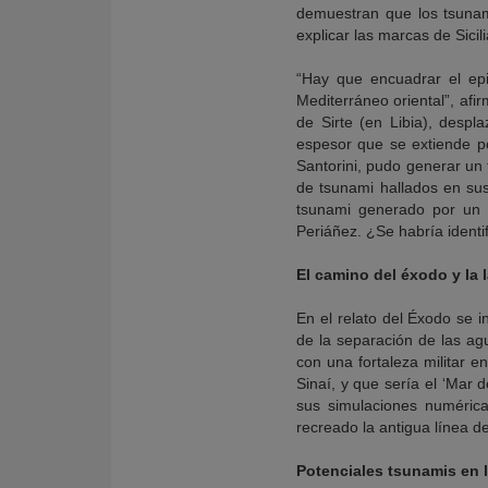
demuestran que los tsunam
explicar las marcas de Sicili
“Hay que encuadrar el epi
Mediterráneo oriental”, afi
de Sirte (en Libia), desp
espesor que se extiende po
Santorini, pudo generar un 
de tsunami hallados en sus
tsunami generado por un d
Periáñez. ¿Se habría identi
El camino del éxodo y la 
En el relato del Éxodo se i
de la separación de las agu
con una fortaleza militar e
Sinaí, y que sería el ‘Mar 
sus simulaciones numérica
recreado la antigua línea d
Potenciales tsunamis en 