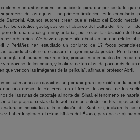
os elementos anteriores no es suficiente para dar por sentado que u
la separación de las aguas. Una primera limitación es la cronología
de Santorini. Algunos autores creen que el relato del Éxodo mezcla 
parte, los estudios geológicos en el abanico del Delta del Nilo han id
 pero de una cronología muy anterior, por lo que la ubicación del foc
n ser arbitrarios. We have a greate site about dating and relationshi
bril y Periáñez han estudiado un conjunto de 17 focos potenciale
icas, usando el criterio de causar el mayor impacto posible. Pero la oce
 la energía del tsunami mar adentro, produciendo impactos limitados en
 y retroceso de las aguas, y la altura de las olas, de poco más de u
nen que ver con las imágenes de la película”, afirma el profesor Abril.
ntos submarinos se caracterizan por una gran depresión en la superfi
po que una cresta de ola crece en el frente de avance de los sed
inos de las rutas de cabotaje al norte del Sinaí, el fenómeno se habrí
 como las propias costas de Israel, habrían sufrido fuertes impactos 
fes naturales asociadas a la explosión de Santorini, incluida la se
ez haber inspirado el relato bíblico del Éxodo, pero no se ajustan a 