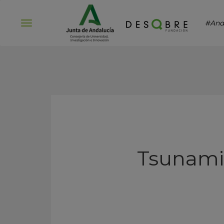
#And
Abrir
menú
Tsunamis