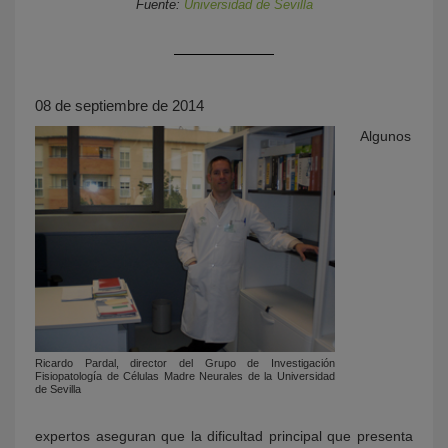
Fuente:
Universidad de Sevilla
08 de septiembre de 2014
Algunos
KY
Ricardo Pardal, director del Grupo de Investigación
Fisiopatología de Células Madre Neurales de la Universidad
de Sevilla
expertos aseguran que la dificultad principal que presenta