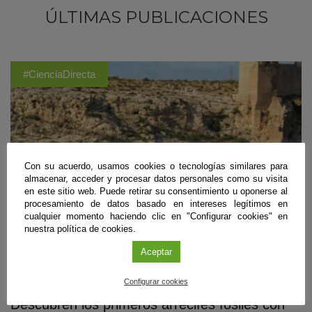
ÚLTIMAS PUBLICACIONES
#CienciaDirecta
Con su acuerdo, usamos cookies o tecnologías similares para
almacenar, acceder y procesar datos personales como su visita
en este sitio web. Puede retirar su consentimiento u oponerse al
procesamiento de datos basado en intereses legítimos en
cualquier momento haciendo clic en "Configurar cookies" en
nuestra política de cookies.
Aceptar
Biología
,
Geología
,
Recursos Naturales y Medio Ambiente
Configurar cookies
Descubren los primeros arrecifes fósiles con