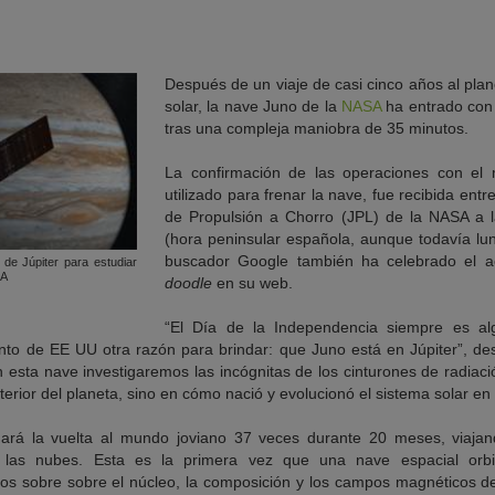
Después de un viaje de casi cinco años al pla
solar, la nave Juno de la
NASA
ha entrado con é
tras una compleja maniobra de 35 minutos.
La confirmación de las operaciones con el 
utilizado para frenar la nave, fue recibida ent
de Propulsión a Chorro (JPL) de la NASA a 
(hora peninsular española, aunque todavía lun
buscador Google también ha celebrado el a
de Júpiter para estudiar
SA
doodle
en su web.
“El Día de la Independencia siempre es al
to de EE UU otra razón para brindar: que Juno está en Júpiter”, des
 esta nave investigaremos las incógnitas de los cinturones de radiaci
terior del planeta, sino en cómo nació y evolucionó el sistema solar en
dará la vuelta al mundo joviano 37 veces durante 20 meses, viaja
 las nubes. Esta es la primera vez que una nave espacial orbit
os sobre sobre el núcleo, la composición y los campos magnéticos d