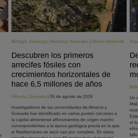
Biología
,
Geología
,
Recursos Naturales y Medio Ambiente
Inge
Descubren los primeros
De
arrecifes fósiles con
re
crecimientos horizontales de
mo
hace 6,5 millones de años
Mál
Almería
,
Granada
|
05 de agosto de 2026
Un e
Mála
Investigadores de las universidades de Almería y
moto
Granada han identificado en varios puntos cercanos a
Esta
la capital almeriense afloramientos de origen marino
el f
correspondientes a la época geológica previa en la que
efic
el Mediterráneo se secó casi por completo. En estos
y
fallo