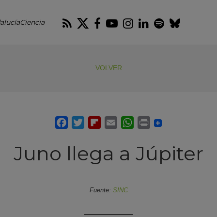
RSS
Twitter
Facebook
Youtube
Instagram
LinkedIn
Spotify
Blues
alucíaCiencia
VOLVER
Juno llega a Júpiter
Fuente:
SINC