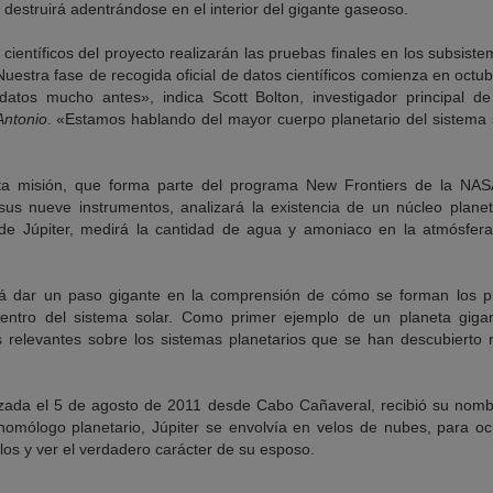
 destruirá adentrándose en el interior del gigante gaseoso.
científicos del proyecto realizarán las pruebas finales en los subsiste
«Nuestra fase de recogida oficial de datos científicos comienza en oct
datos mucho antes», indica Scott Bolton, investigador principal 
Antonio
. «Estamos hablando del mayor cuerpo planetario del sistema
esta misión, que forma parte del programa New Frontiers de la NAS
sus nueve instrumentos, analizará la existencia de un núcleo planetar
e Júpiter, medirá la cantidad de agua y amoniaco en la atmósfera
rá dar un paso gigante en la comprensión de cómo se forman los pl
ntro del sistema solar. Como primer ejemplo de un planeta gigan
s relevantes sobre los sistemas planetarios que se han descubierto 
nzada el 5 de agosto de 2011 desde Cabo Cañaveral, recibió su nombr
homólogo planetario, Júpiter se envolvía en velos de nubes, para ocu
os y ver el verdadero carácter de su esposo.