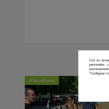
Con su acuer
personales 
procesamien
"Configurar co
#CienciaDirecta