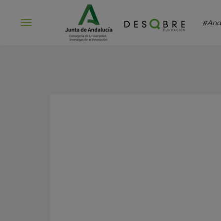
#And
Abrir
menú