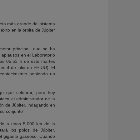
neta más grande del sistema
xito en la órbita de Júpiter
motor principal, que se ha
re aplausos en el Laboratorio
las 05:53 h de este martes
es 4 de julio en EE UU). El
contecimiento poniendo un
go que celebrar, pero hoy
taca el administrador de la
ón de Júpiter, indagando en
 su conjunto”.
ndo a unos 5.000 km de la
ará los polos de Júpiter,
el gigante gaseoso. Cuando