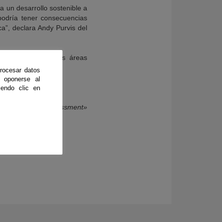
a un desarrollo sostenible a
podría tener consecuencias
a”, declara Andy Purvis del
al y preservando las áreas
rocesar datos
 oponerse al
endo clic en
dary? A global assessment»