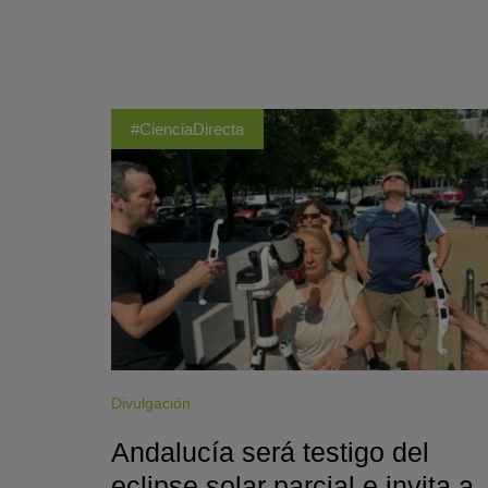
#CienciaDirecta
Divulgación
Andalucía será testigo del
eclipse solar parcial e invita a