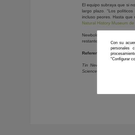
El equipo subraya que si no
largo plazo. “Los polític
incluso peores. Hasta que 
Natural History Museum de
Newbold propone volver a 
restantes. “Tendremos que r
Con su acuer
personales 
Referencia bibliográfica:
procesamien
"Configurar co
Tin Newbold et al. «Has l
Science
14 de julio de 2016