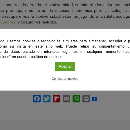
 se controla la pérdida de biodiversidad, se minarán los esfuerzos haci
os se preocupan mucho por la recesión económica pero la ecológica 
no recuperemos la biodiversidad, estamos jugando a la ruleta ecológic
 Londres
, y coautor del estudio.
los límites seguros restaurando algunas zonas del hábitat natur
estaurar las tierras usadas por los humanos”, concluye.
do, usamos cookies o tecnologías similares para almacenar, acceder y p
como su visita en este sitio web. Puede retirar su consentimiento u
to de datos basado en intereses legítimos en cualquier momento haci
okies" en nuestra política de cookies.
and use pushed terrestrial biodiversity beyond the planetary boun
Aceptar
Configurar cookies