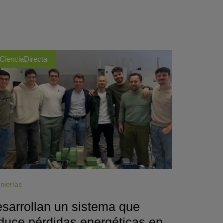
CienciaDirecta
nierías
sarrollan un sistema que
duce pérdidas energéticas en