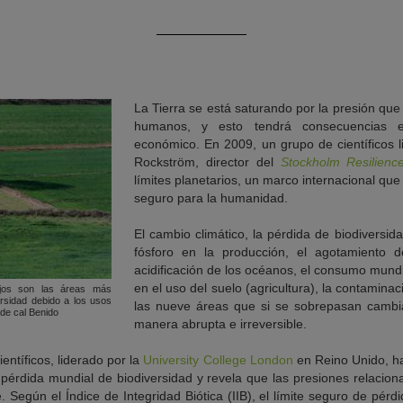
La Tierra se está saturando por la presión que 
humanos, y esto tendrá consecuencias en
económico. En 2009, un grupo de científicos 
Rockström, director del
Stockholm Resilienc
límites planetarios, un marco internacional que
seguro para la humanidad.
El cambio climático, la pérdida de biodiversid
fósforo en la producción, el agotamiento de
acidificación de los océanos, el consumo mund
en el uso del suelo (agricultura), la contaminac
jos son las áreas más
ersidad debido a los usos
las nueve áreas que si se sobrepasan cambi
 de cal Benido
manera abrupta e irreversible.
entíficos, liderado por la
University College London
en Reino Unido, ha
 pérdida mundial de biodiversidad y revela que las presiones relacion
egún el Índice de Integridad Biótica (IIB), el límite seguro de pérd