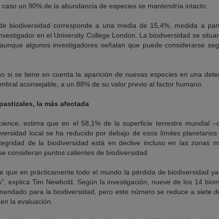
e caso un 90% de la abundancia de especies se mantendría intacto.
de biodiversidad corresponde a una media de 15,4%, medida a partir
investigador en el University College London. La biodiversidad se situar
 aunque algunos investigadores señalan que puede considerarse seg
so si se tiene en cuenta la aparición de nuevas especies en una dete
mbral aconsejable, a un 88% de su valor previo al factor humano.
pastizales, la más afectada
cience
, estima que en el 58,1% de la superficie terrestre mundial 
iversidad local se ha reducido por debajo de esos límites planetario
integridad de la biodiversidad está en declive incluso en las zonas 
se consideran puntos calientes de biodiversidad.
que en prácticamente todo el mundo la pérdida de biodiversidad ya 
as”, explica Tim Newbold. Según la investigación, nueve de los 14 bio
omendado para la biodiversidad, pero este número se reduce a siete de
en la evaluación.