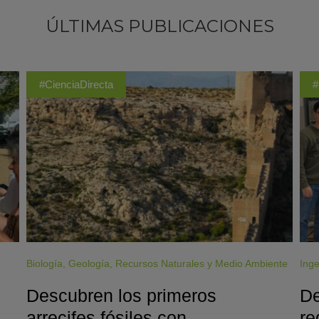
ÚLTIMAS PUBLICACIONES
#CienciaDirecta
#
Biología
,
Geología
,
Recursos Naturales y Medio Ambiente
Inge
Descubren los primeros
De
arrecifes fósiles con
re