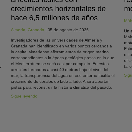
crecimientos horizontales de
mo
hace 6,5 millones de años
Mál
Almería
,
Granada
|
05 de agosto de 2026
Un e
Mála
Investigadores de las universidades de Almería y
moto
Granada han identificado en varios puntos cercanos a
Esta
la capital almeriense afloramientos de origen marino
el f
correspondientes a la época geológica previa en la que
efic
el Mediterráneo se secó casi por completo. En estos
y
fallo
arrecifes formados a casi 40 metros bajo el nivel del
Sig
mar, la transparencia del agua en ese entorno facilitó el
crecimiento de corales de lado a lado. Ahora aportan
pistas para reconstruir la historia climática del pasado.
Sigue leyendo