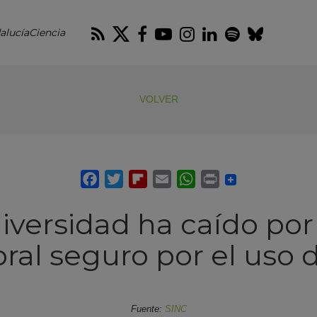
RSS
Twitter
Facebook
Youtube
Instagram
LinkedIn
Spotify
Blues
alucíaCiencia
VOLVER
iversidad ha caído po
ral seguro por el uso d
Fuente:
SINC