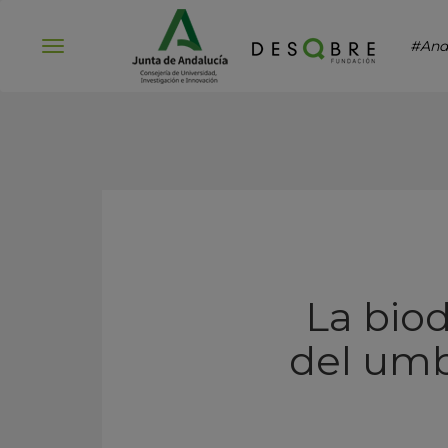
#And
Abrir
menú
La biod
del umb