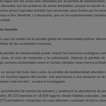
es bajos son las áreas más afectadas por la pérdida de biodiversidad
fectadas son las praderas de zonas templadas, porque es donde la m
chas áreas tropicales también han alcanzado esos límites por la crecie
raya a Sinc Newbold. La Amazonía, que no ha experimentado cambios e
ersidad.
 su función
n que los niveles de la pérdida global de biodiversidad podrían afecta
bilidad de las sociedades humanas.
la pérdida de biodiversidad puede reducir las funciones ecológicas com
vivos, el ciclo de nutrientes y la polinización. Además la pérdida de
jo cambios ambientales como el cambio climático sean menos probables”
s no tenían del todo claro cómo la pérdida de biodiversidad afectaba 
 en muchos lugares del mundo, nos acercamos a una situación en la 
tener esta función”, recalca el investigador.
s procedentes de cientos de estudios y analizaron la abundancia de a
sobre 39.123 especies en 18.659 lugares, desde hábitats naturales, ár
ICTS permitieron comprobar en cada kilómetro cuadrado de tierra cómo