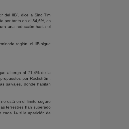
 del IIB”, dice a Sinc Tim
ía por tanto en el 84,6%, es
ura una reducción hasta el
rminada región, el IIB sigue
–que alberga al 71,4% de la
s propuestos por Rockström.
más salvajes, donde habitan
no está en el límite seguro
mas terrestres han superado
 cada 14 si la aparición de