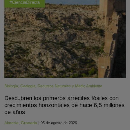
#CienciaDirecta
Biología
,
Geología
,
Recursos Naturales y Medio Ambiente
Descubren los primeros arrecifes fósiles con
crecimientos horizontales de hace 6,5 millones
de años
Almería
,
Granada
|
05 de agosto de 2026