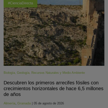
#CienciaDirecta
Biología
,
Geología
,
Recursos Naturales y Medio Ambiente
Descubren los primeros arrecifes fósiles con
crecimientos horizontales de hace 6,5 millones
de años
Almería
,
Granada
|
05 de agosto de 2026