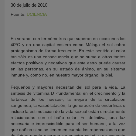
30 de julio de 2010
Fuente:
UCIENCIA
En verano, con termómetros que superan en ocasiones los
40ºC y en una capital costera como Málaga el sol cobra
protagonismo de forma frecuente. En este sentido el calor
tan sólo es una consecuencia que se suma a otros tantos
efectos positivos y negativos que este astro puede causar
KY
en las personas, en su estado de ánimo, en su sistema
inmune y, cómo no, en nuestro mayor órgano: la piel.
Pequeños y mayores necesitan del sol para la vida. La
síntesis de vitamina D -fundamental en el crecimiento y la
fortaleza de los huesos-, la mejora de la circulación
sanguínea, la vasodilatación, la generación de endorfinas o
incluso la estimulación de la vida sexual están directamente
relacionadas con el baño solar. En definitiva, una luz
necesaria e imprescindible para el ser humano, a la vez
que dañina si no se tienen en cuenta las repercusiones que
de futuro puede acarrear en nuestra salud, y en concreto