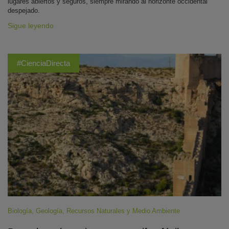
lugares abiertos y seguros, siempre mirando al horizonte occidental
despejado.
Sigue leyendo
#CienciaDirecta
Biología
,
Geología
,
Recursos Naturales y Medio Ambiente