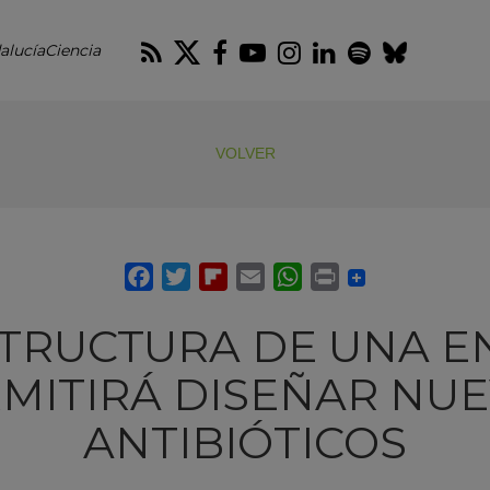
RSS
Twitter
Facebook
Youtube
Instagram
LinkedIn
Spotify
Blues
alucíaCiencia
VOLVER
STRUCTURA DE UNA E
MITIRÁ DISEÑAR NU
ANTIBIÓTICOS