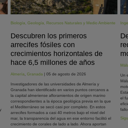
Biología
,
Geología
,
Recursos Naturales y Medio Ambiente
Inge
Descubren los primeros
De
arrecifes fósiles con
re
crecimientos horizontales de
mo
hace 6,5 millones de años
Mál
Almería
,
Granada
|
05 de agosto de 2026
Un e
Mála
Investigadores de las universidades de Almería y
moto
Granada han identificado en varios puntos cercanos a
Esta
la capital almeriense afloramientos de origen marino
el f
correspondientes a la época geológica previa en la que
efic
el Mediterráneo se secó casi por completo. En estos
y
fallo
arrecifes formados a casi 40 metros bajo el nivel del
Sig
mar, la transparencia del agua en ese entorno facilitó el
crecimiento de corales de lado a lado. Ahora aportan