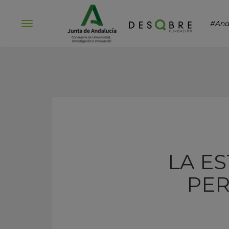
#And
Abrir
menú
LA E
PER