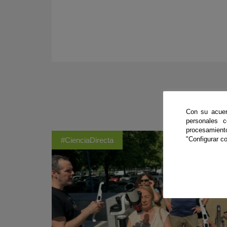
Con su acuer
personales 
procesamien
"Configurar co
#CienciaDirecta