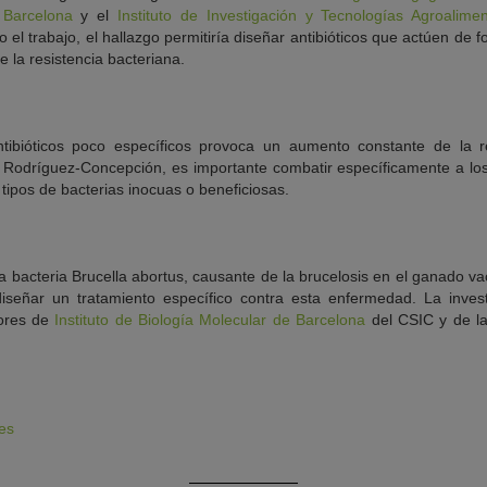
 Barcelona
y el
Instituto de Investigación y Tecnologías Agroalimen
 el trabajo, el hallazgo permitiría diseñar antibióticos que actúen de
 la resistencia bacteriana.
tibióticos poco específicos provoca un aumento constante de la re
 Rodríguez-Concepción, es importante combatir específicamente a l
 tipos de bacterias inocuas o beneficiosas.
a bacteria Brucella abortus, causante de la brucelosis en el ganado vac
 diseñar un tratamiento específico contra esta enfermedad. La inves
dores de
Instituto de Biología Molecular de Barcelona
del CSIC y de l
es