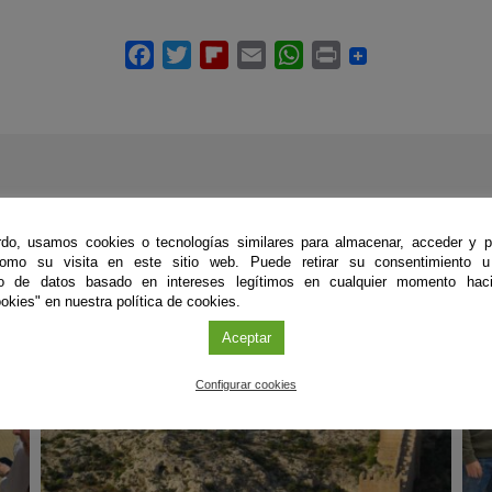
ÚLTIMAS PUBLICACIONES
do, usamos cookies o tecnologías similares para almacenar, acceder y p
como su visita en este sitio web. Puede retirar su consentimiento u
to de datos basado en intereses legítimos en cualquier momento haci
okies" en nuestra política de cookies.
#CienciaDirecta
#
Aceptar
Configurar cookies