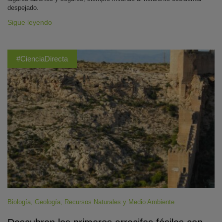
despejado.
Sigue leyendo
#CienciaDirecta
Biología
,
Geología
,
Recursos Naturales y Medio Ambiente