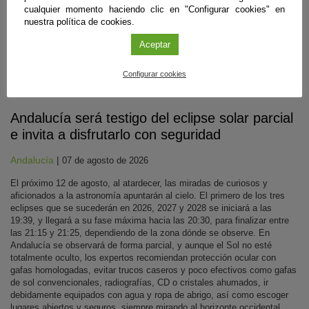
cualquier momento haciendo clic en "Configurar cookies" en
nuestra política de cookies.
Aceptar
Configurar cookies
Divulgación
Andalucía será testigo del eclipse solar parcial
e invita a disfrutarlo con seguridad
Andalucía
|
07 de agosto de 2026
El próximo 12 de agosto, al atardecer, las miradas de curiosos y
aficionados a la astronomía apuntarán al cielo. El primero de los tres
eclipses que se sucederán en 2026, 2027 y 2028 se iniciará a las
19:39, y llegará a su fase máxima hacia las 20:30, para finalizar entre
las 21:15 y 21:25, dependiendo de la zona dónde se observe. En
Andalucía se observará de forma parcial, y aunque el Sol no esté
totalmente oculto, los expertos recomiendan protección ocular con
gafas homologadas, evitar trucos caseros y poco efectivos como gafas
de sol convencionales, radiografías, CD o cristales ahumados, ir
debidamente equipados con agua y ropa de abrigo, así como escoger
lugares abiertos y seguros, siempre mirando al horizonte occidental