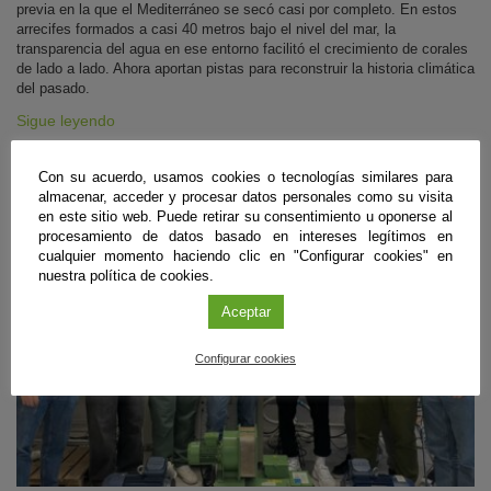
previa en la que el Mediterráneo se secó casi por completo. En estos
arrecifes formados a casi 40 metros bajo el nivel del mar, la
transparencia del agua en ese entorno facilitó el crecimiento de corales
de lado a lado. Ahora aportan pistas para reconstruir la historia climática
del pasado.
Sigue leyendo
Con su acuerdo, usamos cookies o tecnologías similares para
almacenar, acceder y procesar datos personales como su visita
#CienciaDirecta
en este sitio web. Puede retirar su consentimiento u oponerse al
procesamiento de datos basado en intereses legítimos en
cualquier momento haciendo clic en "Configurar cookies" en
nuestra política de cookies.
Aceptar
Configurar cookies