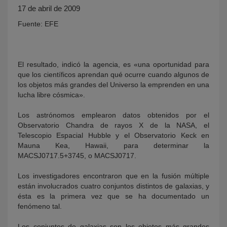
17 de abril de 2009
Fuente: EFE
El resultado, indicó la agencia, es «una oportunidad para
que los científicos aprendan qué ocurre cuando algunos de
los objetos más grandes del Universo la emprenden en una
lucha libre cósmica».
KY
Los astrónomos emplearon datos obtenidos por el
Observatorio Chandra de rayos X de la NASA, el
Telescopio Espacial Hubble y el Observatorio Keck en
Mauna Kea, Hawaii, para determinar la
MACSJ0717.5+3745, o MACSJ0717.
Los investigadores encontraron que en la fusión múltiple
están involucrados cuatro conjuntos distintos de galaxias, y
ésta es la primera vez que se ha documentado un
fenómeno tal.
Los conjuntos de galaxias son los objetos más grandes