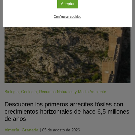
Aceptar
#CienciaDirecta
Configurar cookies
Biología
,
Geología
,
Recursos Naturales y Medio Ambiente
Descubren los primeros arrecifes fósiles con
crecimientos horizontales de hace 6,5 millones
de años
Almería
,
Granada
|
05 de agosto de 2026