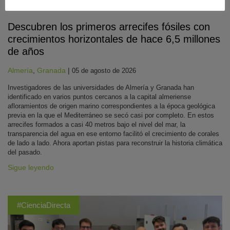
Biología
,
Geología
,
Recursos Naturales y Medio Ambiente
Descubren los primeros arrecifes fósiles con
crecimientos horizontales de hace 6,5 millones
de años
Almería
,
Granada
|
05 de agosto de 2026
Investigadores de las universidades de Almería y Granada han
identificado en varios puntos cercanos a la capital almeriense
afloramientos de origen marino correspondientes a la época geológica
previa en la que el Mediterráneo se secó casi por completo. En estos
arrecifes formados a casi 40 metros bajo el nivel del mar, la
transparencia del agua en ese entorno facilitó el crecimiento de corales
de lado a lado. Ahora aportan pistas para reconstruir la historia climática
del pasado.
Sigue leyendo
#CienciaDirecta